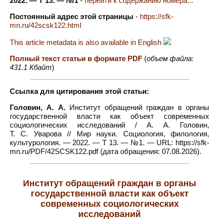
2022. — Т 13. — №1
-
перейти к содержанию номера...
Постоянный адрес этой страницы
-
https://sfk-
mn.ru/42scsk122.html
This article metadata is also available in English
Полный текст статьи в формате PDF
(
объем файла:
431.1 Кбайт
)
Ссылка для цитирования этой статьи:
Головин, А. А.
Институт обращений граждан в органы
государственной власти как объект современных
социологических исследований / А. А. Головин,
Т. С. Уварова // Мир науки. Социология, филология,
культурология. — 2022. — Т 13. — №1. — URL: https://sfk-
mn.ru/PDF/42SCSK122.pdf (дата обращения: 07.08.2026).
Институт обращений граждан в органы
государственной власти как объект
современных социологических
исследований