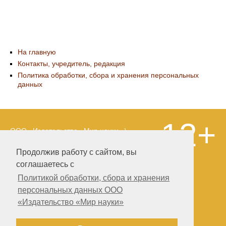
На главную
Контакты, учредитель, редакция
Политика обработки, сбора и хранения персональных
данных
12+
ООО «Издательство «Мир науки» \
«Publishing company «World of science»,
LLC Материалы, размещенные на сайте,
Продолжив работу с сайтом, вы
охраняются Законом о защите авторских
соглашаетесь с
прав. Публикация любых материалов
этого сайта запрещена без
Политикой обработки, сбора и хранения
предварительного согласования с
персональных данных ООО
издательством. Авторские права на
«Издательство «Мир науки»
размещенные на сайте научные
публикации принадлежат их авторам.
Разработка и поддержка сайта —