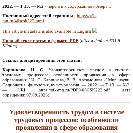
2022. — Т 13. — №2
-
перейти к содержанию номера...
Постоянный адрес этой страницы
-
https://sfk-
mn.ru/40scsk222.html
This article metadata is also available in English
Полный текст статьи в формате PDF
(
объем файла: 531.8
Кбайт
)
Ссылка для цитирования этой статьи:
Карпикова, И. С.
Удовлетворенность трудом в системе
трудовых процессов: особенности проявления в сфере
образования / И. С. Карпикова, В. В. Артамонова // Мир науки.
Социология, филология, культурология. — 2022. — Т 13. — №2.
— URL: https://sfk-mn.ru/PDF/40SCSK222.pdf (дата
обращения: 07.08.2026).
Удовлетворенность трудом в системе
трудовых процессов: особенности
проявления в сфере образования