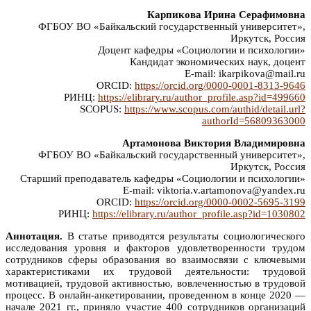
Карпикова Ирина Серафимовна
ФГБОУ ВО «Байкальский государственный университет»,
Иркутск, Россия
Доцент кафедры «Социологии и психологии»
Кандидат экономических наук, доцент
E-mail: ikarpikova@mail.ru
ORCID:
https://orcid.org/0000-0001-8313-9646
РИНЦ:
https://elibrary.ru/author_profile.asp?id=499660
SCOPUS:
https://www.scopus.com/authid/detail.url?
authorId=56809363000
Артамонова Виктория Владимировна
ФГБОУ ВО «Байкальский государственный университет»,
Иркутск, Россия
Старший преподаватель кафедры «Социологии и психологии»
E-mail: viktoria.v.artamonova@yandex.ru
ORCID:
https://orcid.org/0000-0002-5695-3199
РИНЦ:
https://elibrary.ru/author_profile.asp?id=1030802
Аннотация.
В статье приводятся результаты социологического
исследования уровня и факторов удовлетворенности трудом
сотрудников сферы образования во взаимосвязи с ключевыми
характеристиками их трудовой деятельности: трудовой
мотивацией, трудовой активностью, вовлеченностью в трудовой
процесс. В онлайн-анкетировании, проведенном в конце 2020 —
начале 2021 гг., приняло участие 400 сотрудников организаций