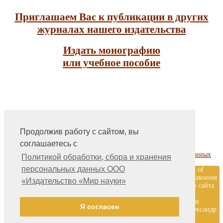
Приглашаем Вас к публикации в других
журналах нашего издательства
Издать монографию
или учебное пособие
Продолжив работу с сайтом, вы
На главную
соглашаетесь с
Контакты, учредитель, редакция
Политика обработки, сбора и хранения персональных данных
Политикой обработки, сбора и хранения
персональных данных ООО
ООО «Издательство «Мир науки» \ «Publishing company «World of
science», LLC Материалы, размещенные на сайте, охраняются Законом
«Издательство «Мир науки»
о защите авторских прав. Публикация любых материалов этого сайта
запрещена без предварительного согласования с издательством.
Авторские права на размещенные на сайте научные публикации
Я согласен
принадлежат их авторам. Разработка и поддержка сайта — Александр
Павлов, pavlov@mir-nauki.com