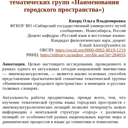
тематических групп «Наименования
городского пространства»)
Кнорц Ольга Владимировна
ФГБОУ ВО «Сибирский государственный университет путей
сообщения», Новосибирск, Россия
Доцент кафедры «Русский язык и восточные языки»
Кандидат филологических наук, доцент
E-mail: knorz@yandex.ru
ORCID:
https://orcid.org/0000-0002-8019-1219
РИНЦ:
https://elibrary.ru/author_profile.asp?id=284016
Аннотация.
Целью настоящего исследования, проведенного в
рамках одного из актуальных сегодня направлений лингвистики
— лингвокультурологии, — является анализ основных способов
представления прагматической семантики тематической группы
«Наименования городского пространства» в немецких и русских
толковых словарях.
Актуальность работы продиктована, прежде всего, тем, что
изучение тематической группы языка городских пространств с
лингвокультурологических позиций позволит почерпнуть новую
информацию о ментальной структуре «город» с различных
позиций: от особенностей разных национальных картин мира и
динамических процессов в языке до семиотики и этимологии.