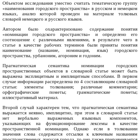
Объектом исследования уместно считать тематическую группу
«наименования городского пространства» в русском и немецком
языках, анализ которой проведен на материале толковых
словарей немецкого и русского языков.
Автором было охарактеризовано содержание понятия
«номинации городского пространства» и определено его
соотношение с различными явлениями, в результате чего в
статье в качестве рабочих терминов были приняты понятия
наименование (название, номинация, язык) городского
пространства, урбаноним, агороним и годоним.
Прагматическая семантика номинации городских
пространственных объектов в словарной статье может быть
выражена эксплицитным и имплицитным способами. В первом
случае информации распределена по 4 составляющим словарной
статьи: элементы толкования; различные комментарии;
орфографические пометы; грамматические пометы;
иллюстративный материал.
Второй случай характерен тем, что прагматическая семантика
выражается неявно, имплицитно, при этом в словарной статье
нет вербально выраженных языковых компонентов,
указывающих на функционирование лексемы в качестве
пространственной номинации. Однако если в толковании
значения слова содержатся отсылки к ключевым названиям
пространственных локусов города, то оно также приравнивается