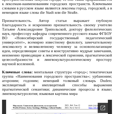
к лексемам-наименованиям городских пространств. Ключевыми
словами в русском языке являются лексемы город, городской, а в
немецком языке слова die Stadt или die Straße.
Признательность. Автор статьи выражает глубокую
благодарность и искреннюю признательность своему учителю
Татьяне Александровне Трипольской, доктору филологических
наук, профессору кафедры современного русского языка ФГБОУ
ВО «Новосибирский государственный педагогический
университет», всемирно известному филологу, замечательному
лексикологу и великолепному человеку за основополагающие
идеи, определяющие советы и конструктивно мудрые замечания,
неизменно приводящие к лексической гармонии, прагматической
целесообразности и лингвокультурологическому простору
научной вселенной.
Ключевые слова:
ментальная структура «город»; тематическая
группа «Наименования городского пространства»; урбаноним;
агороним; годоним; немецкий толковый словарь Duden;
эксплицитный и имплицитный способы выражения
прагматической семантики; динамические процессы в языке;
лингвокультурология; языковая картина мира