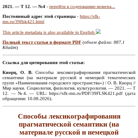
2021. — Т 12. — №4
-
перейти к содержанию номера...
Постоянный адрес этой страницы
-
https://sfk-
mn.ru/39flsk421.html
This article metadata is also available in English
Полный текст статьи в формате PDF
(
объем файла: 887.1
Кбайт
)
Ссылка для цитирования этой статьи:
Кнорц, О. В.
Способы лексикографирования прагматической
семантики (на материале русской и немецкой тематических
групп «Наименования городского пространства») / О. В. Кнорц //
Мир науки. Социология, филология, культурология. — 2021. — Т
12. — №4. — URL: https://sfk-mn.ru/PDF/39FLSK421.pdf (дата
обращения: 10.08.2026).
Способы лексикографирования
прагматической семантики (на
материале русской и немецкой