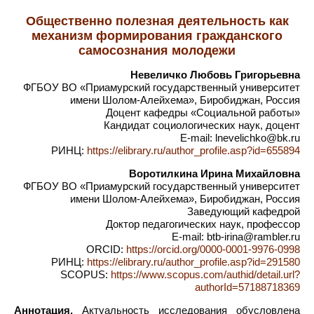
Общественно полезная деятельность как
механизм формирования гражданского
самосознания молодежи
Невеличко Любовь Григорьевна
ФГБОУ ВО «Приамурский государственный университет
имени Шолом-Алейхема», Биробиджан, Россия
Доцент кафедры «Социальной работы»
Кандидат социологических наук, доцент
E-mail: lnevelichko@bk.ru
РИНЦ:
https://elibrary.ru/author_profile.asp?id=655894
Воротилкина Ирина Михайловна
ФГБОУ ВО «Приамурский государственный университет
имени Шолом-Алейхема», Биробиджан, Россия
Заведующий кафедрой
Доктор педагогических наук, профессор
E-mail: btb-irina@rambler.ru
ORCID:
https://orcid.org/0000-0001-9976-0998
РИНЦ:
https://elibrary.ru/author_profile.asp?id=291580
SCOPUS:
https://www.scopus.com/authid/detail.url?
authorId=57188718369
Аннотация.
Актуальность исследования обусловлена