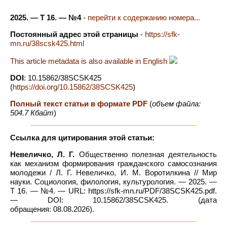
2025. — Т 16. — №4
-
перейти к содержанию номера...
Постоянный адрес этой страницы
-
https://sfk-
mn.ru/38scsk425.html
This article metadata is also available in English
DOI
: 10.15862/38SCSK425
(
https://doi.org/10.15862/38SCSK425
)
Полный текст статьи в формате PDF
(
объем файла:
504.7 Кбайт
)
Ссылка для цитирования этой статьи:
Невеличко, Л. Г.
Общественно полезная деятельность
как механизм формирования гражданского самосознания
молодежи / Л. Г. Невеличко, И. М. Воротилкина // Мир
науки. Социология, филология, культурология. — 2025. —
Т 16. — №4. — URL: https://sfk-mn.ru/PDF/38SCSK425.pdf.
— DOI: 10.15862/38SCSK425. (дата
обращения: 08.08.2026).