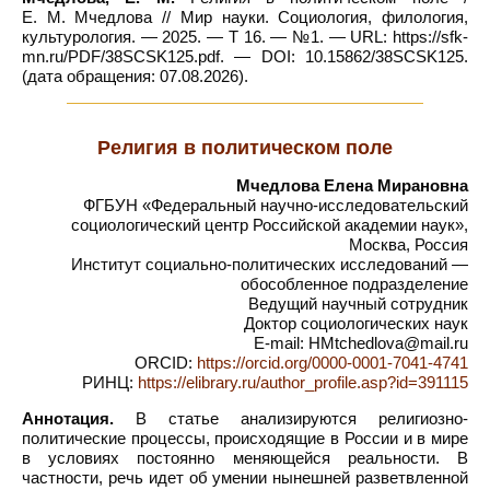
Е. М. Мчедлова // Мир науки. Социология, филология,
культурология. — 2025. — Т 16. — №1. — URL: https://sfk-
mn.ru/PDF/38SCSK125.pdf. — DOI: 10.15862/38SCSK125.
(дата обращения: 07.08.2026).
Религия в политическом поле
Мчедлова Елена Мирановна
ФГБУН «Федеральный научно-исследовательский
социологический центр Российской академии наук»,
Москва, Россия
Институт социально-политических исследований —
обособленное подразделение
Ведущий научный сотрудник
Доктор социологических наук
E-mail: HMtchedlova@mail.ru
ORCID:
https://orcid.org/0000-0001-7041-4741
РИНЦ:
https://elibrary.ru/author_profile.asp?id=391115
Аннотация.
В статье анализируются религиозно-
политические процессы, происходящие в России и в мире
в условиях постоянно меняющейся реальности. В
частности, речь идет об умении нынешней разветвленной