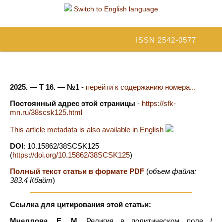
Switch to English language
ISSN 2542-0577
2025. — Т 16. — №1
-
перейти к содержанию номера...
Постоянный адрес этой страницы
-
https://sfk-
mn.ru/38scsk125.html
This article metadata is also available in English
DOI
: 10.15862/38SCSK125
(
https://doi.org/10.15862/38SCSK125
)
Полный текст статьи в формате PDF
(
объем файла:
383.4 Кбайт
)
Ссылка для цитирования этой статьи:
Мчедлова, Е. М.
Религия в политическом поле /