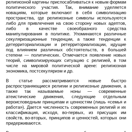
религиозной картины приспосабливаться к новым формам
политического участия. Так, внимание уделяется
новациям, которые включают в себя символизацию
пространства, где религиозные символы используются
либо для привлечения на свою сторону новых адептов,
либо в качестве своеобразного средства
манипулирования в политике. Упоминаются различные
секуляризационные тенденции, а также тенденции к
детерриториализации и ретерриториализации, идущие
под влиянием различных обстоятельств, в большей
степени — политических. Отмечается появление новых
теорий, символизирующих ситуацию с религией, в том
числе на мировой политической арене: религиозная
экономика, постсекуляризм и др.
В статье рассматриваются новые быстро
распространяющиеся религии и религиозные движения, а
также так называемые ноны — современные
атеистические движения, следующие отдельным
вероисповедным принципам и ценностям (лишь «семья и
работа»). Дается численность современных религий и их
классификация, исходя, во-первых, из присущих им
свойств, во-вторых, принципов и ценностей, которых они
придерживаются.