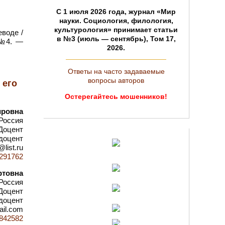
C 1 июля 2026 года, журнал «Мир
науки. Социология, филология,
культурология» принимает статьи
еводе /
в №3 (июль — сентябрь), Том 17,
 №4. —
2026.
Ответы на часто задаваемые
вопросы авторов
 его
Остерегайтесь мошенников!
ировна
 Россия
Доцент
доцент
@list.ru
d=291762
ртовна
Россия
Доцент
доцент
ail.com
d=842582