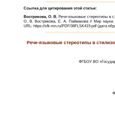
Ссылка для цитирования этой статьи:
Вострикова, О. В.
Рече-языковые стереотипы в ст
О. В. Вострикова, Е. А. Паймакова // Мир наук
URL: https://sfk-mn.ru/PDF/38FLSK419.pdf (дата обр
Рече-языковые стереотипы в стилизо
ФГБОУ ВО «Государс
Ф