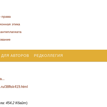
е права
ионная этика
 антиплагиата
ование
 ДЛЯ АВТОРОВ
РЕДКОЛЛЕГИЯ
...
n.ru/38flsk419.html
ла: 454.2 Кбайт
)