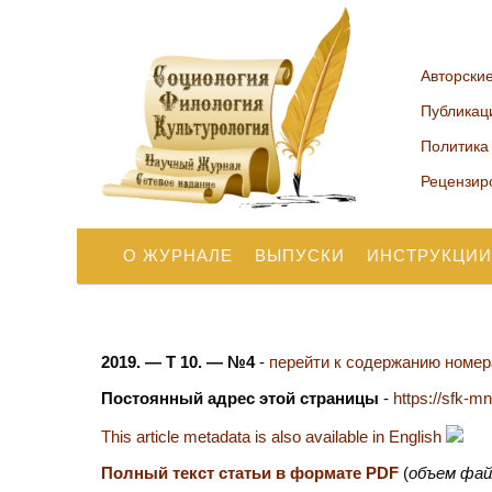
Авторски
Публикац
Политика
Рецензир
О ЖУРНАЛЕ
ВЫПУСКИ
ИНСТРУКЦИИ
2019. — Т 10. — №4
-
перейти к содержанию номера
Постоянный адрес этой страницы
-
https://sfk-m
This article metadata is also available in English
Полный текст статьи в формате PDF
(
объем фай