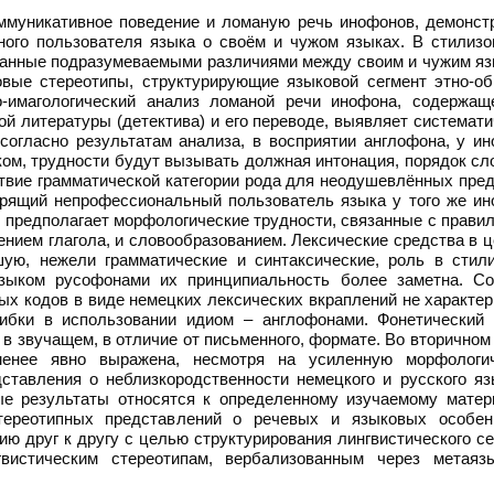
ммуникативное поведение и ломаную речь инофонов, демонст
ого пользователя языка о своём и чужом языках. В стилизо
ванные подразумеваемыми различиями между своим и чужим яз
вые стереотипы, структурирующие языковой сегмент этно-об
о-имагологический анализ ломаной речи инофона, содержащ
й литературы (детектива) и его переводе, выявляет системат
согласно результатам анализа, в восприятии англофона, у ин
ком, трудности будут вызывать должная интонация, порядок сл
ствие грамматической категории рода для неодушевлённых пре
рящий непрофессиональный пользователь языка у того же ин
м, предполагает морфологические трудности, связанные с прав
нием глагола, и словообразованием. Лексические средства в 
шую, нежели грамматические и синтаксические, роль в стили
зыком русофонами их принципиальность более заметна. Со
х кодов в виде немецких лексических вкраплений не характер
ибки в использовании идиом – англофонами. Фонетический 
в звучащем, в отличие от письменного, формате. Во вторичном
 менее явно выражена, несмотря на усиленную морфологи
тавления о неблизкородственности немецкого и русского яз
ые результаты относятся к определенному изучаемому матер
тереотипных представлений о речевых и языковых особен
ию друг к другу с целью структурирования лингвистического с
гвистическим стереотипам, вербализованным через метаяз