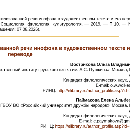
илизованной речи инофона в художественном тексте и его пер
и. Социология, филология, культурология. — 2019. — Т 10. —
ащения: 07.08.2026).
ванной речи инофона в художественном тексте и
переводе
Вострикова Ольга Владим
твенный институт русского языка им. А.С. Пушкина», Москва,
Кандидат филологических наук, 
E-mail: o.w.wolke
РИНЦ:
http://elibrary.ru/author_profile.asp?i
Паймакова Елена Альбе
ГБОУ ВО «Российский университет дружбы народов», Москва, 
Кандидат филологических наук, 
E-mail: e.paymakova@gm
РИНЦ:
https://elibrary.ru/author_profile.asp?i