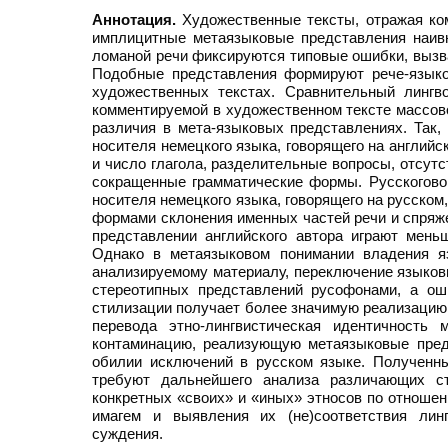
Аннотация.
Художественные тексты, отражая ко
имплицитные метаязыковые представления наивн
ломаной речи фиксируются типовые ошибки, выз
Подобные представления формируют рече-языко
художественных текстах. Сравнительный лингв
комментируемой в художественном тексте массово
различия в мета-языковых представлениях. Так, 
носителя немецкого языка, говорящего на английс
и число глагола, разделительные вопросы, отсут
сокращенные грамматические формы. Русскогово
носителя немецкого языка, говорящего на русско
формами склонения именных частей речи и спряже
представлении английского автора играют мень
Однако в метаязыковом понимании владения я
анализируемому материалу, переключение языковы
стереотипных представлений русофонами, а ош
стилизации получает более значимую реализацию 
перевода этно-лингвистическая идентичность
контаминацию, реализующую метаязыковые предс
обилии исключений в русском языке. Полученн
требуют дальнейшего анализа различающих с
конкретных «своих» и «иных» этносов по отношен
имагем и выявления их (не)соответствия лин
суждения.