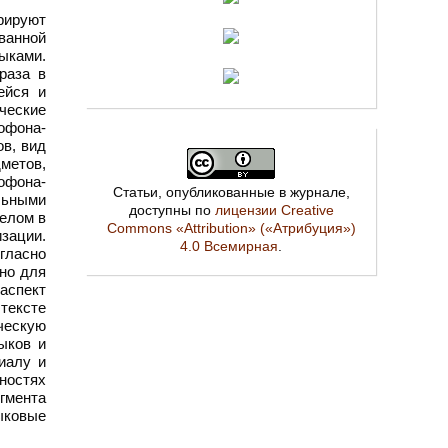
рируют
ванной
ыками.
раза в
ейся и
ические
офона-
ов, вид
дметов,
офона-
Статьи, опубликованные в журнале,
ильными
доступны по
лицензии Creative
целом в
Commons «Attribution» («Атрибуция»)
зации.
4.0 Всемирная
.
гласно
но для
аспект
 тексте
ческую
ыков и
иалу и
ностях
егмента
ыковые