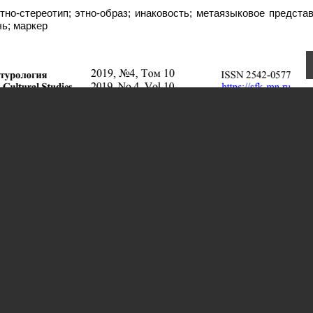
тно-стереотип; этно-образ; инаковость; метаязыковое предста
ь; маркер