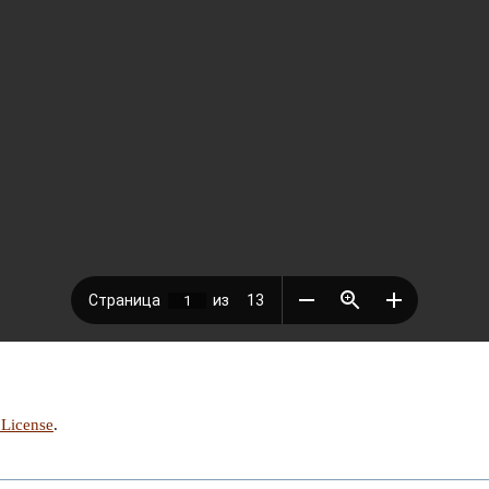
 License
.