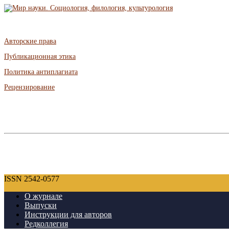
Авторские права
Публикационная этика
Политика антиплагиата
Рецензирование
ISSN 2542-0577
О журнале
Выпуски
Инструкции для авторов
Редколлегия