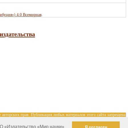
рибуция») 4.0 Всемирная
.
издательства
е авторских прав. Публикация любых материалов этого сайта запрещена
Разработка и поддержка сайта — Александр Павлов, pavlov@mir-
О «Издательство «Мир науки»
Я согласен