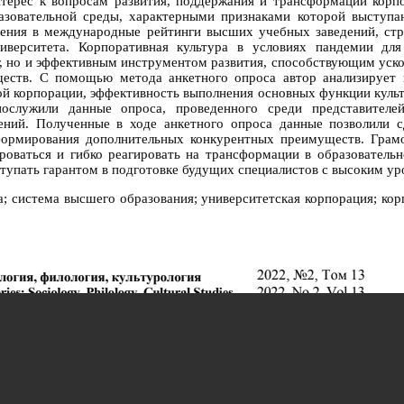
интерес к вопросам развития, поддержания и трансформации кор
азовательной среды, характерными признаками которой выступаю
чения в международные рейтинги высших учебных заведений, стр
иверситета. Корпоративная культура в условиях пандемии для
уг, но и эффективным инструментом развития, способствующим ус
еств. С помощью метода анкетного опроса автор анализирует
ой корпорации, эффективность выполнения основных функции куль
служили данные опроса, проведенного среди представителей 
ений. Полученные в ходе анкетного опроса данные позволили 
формирования дополнительных конкурентных преимуществ. Грамо
оваться и гибко реагировать на трансформации в образовательн
ыступать гарантом в подготовке будущих специалистов с высоким у
та; система высшего образования; университетская корпорация; к