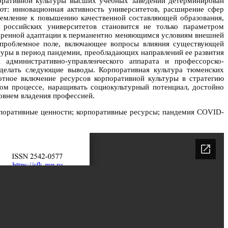
поративной культуры высших учебных заведений детерминирован
т: инновационная активность университетов, расширение сфер
емление к повышению качественной составляющей образования,
 российских университетов становится не только параметром
коренной адаптации к перманентно меняющимся условиям внешней
 проблемное поле, включающее вопросы влияния существующей
туры в период пандемии, преобладающих направлений ее развития
административно-управленческого аппарата и профессорско-
сделать следующие выводы. Корпоративная культура тюменских
тное включение ресурсов корпоративной культуры в стратегию
ом процессе, наращивать социокультурный потенциал, достойно
ровнем владения профессией.
орпоративные ценности; корпоративные ресурсы; пандемия COVID-