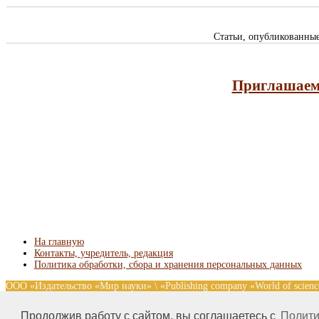
Статьи, опубликованны
Приглашаем 
На главную
Контакты, учредитель, редакция
Политика обработки, сбора и хранения персональных данных
ООО «Издательство «Мир науки» \ «Publishing company «World of scie
без предварительного согласования с издательством. Авторские права
nauki.com
Продолжив работу с сайтом, вы соглашаетесь с
Полити