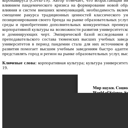
коронавируса (Covid-19). Автор отмечает, что возрастающий 
влиянием пандемического кризиса на формирование новой обр
влияния и систем внешних коммуникаций, необходимость вклю
смещение ракурса традиционных ценностей классического ун
позиционирования своего бренда на рынке образовательных усл
среды и приобретению дополнительных конкурентных преимущ
корпоративной культуры на возможности развития университетск
и доминирующих черт. Эмпирической базой исследования по
преподавательского состава тюменских высших учебных завед
университетов в период пандемии стала для них источником 
развития помогает высшим учебным заведениям быстро адаптир
представлять город и регион на рынке образовательных услуг, в
Ключевые слова:
корпоративная культура; культура университе
19.