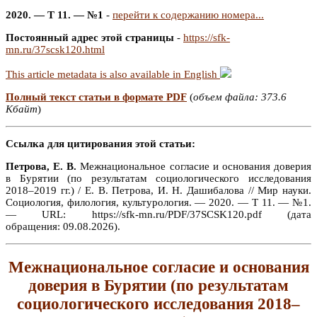
2020. — Т 11. — №1
-
перейти к содержанию номера...
Постоянный адрес этой страницы
-
https://sfk-
mn.ru/37scsk120.html
This article metadata is also available in English
Полный текст статьи в формате PDF
(
объем файла: 373.6
Кбайт
)
Ссылка для цитирования этой статьи:
Петрова, Е. В.
Межнациональное согласие и основания доверия
в Бурятии (по результатам социологического исследования
2018–2019 гг.) / Е. В. Петрова, И. Н. Дашибалова // Мир науки.
Социология, филология, культурология. — 2020. — Т 11. — №1.
— URL: https://sfk-mn.ru/PDF/37SCSK120.pdf (дата
обращения: 09.08.2026).
Межнациональное согласие и основания
доверия в Бурятии (по результатам
социологического исследования 2018–