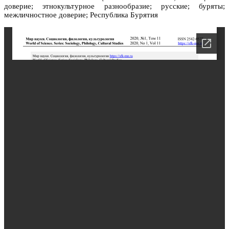
доверие; этнокультурное разнообразие; русские; буряты;
межличностное доверие; Республика Бурятия