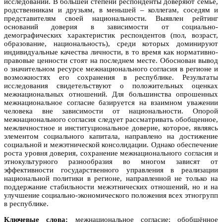
исследований. В большей степени респонденты доверяют семье,
родственникам и друзьям, в меньшей – коллегам, соседям и
представителям своей национальности. Выявлен рейтинг
оснований доверия в зависимости от социально-
демографических характеристик респондентов (пол, возраст,
образование, национальность), среди которых доминируют
индивидуальные качества личности, в то время как нормативно-
правовые ценности стоят на последнем месте. Обоснован вывод
о значительном ресурсе межнационального согласия в регионе и
возможностях его сохранения в республике. Результаты
исследования свидетельствуют о положительных оценках
межнациональных отношений. Для большинства опрошенных
межнациональное согласие базируется на взаимном уважении
человека вне зависимости от национальности. Опорой
межнационального согласия следует рассматривать обобщенное,
межличностное и институциональное доверие, которое, являясь
элементом социального капитала, направлено на достижение
социальной и межэтнической консолидации. Однако обеспечение
роста уровня доверия, сохранение межнационального согласия и
этнокультурного разнообразия во многом зависят от
эффективности государственного управления в реализации
национальной политики в регионе, направленной не только на
поддержание стабильности межэтнических отношений, но и на
улучшение социально-экономического положения всех этногрупп
в республике.
Ключевые слова:
межнациональное согласие; обобщённое