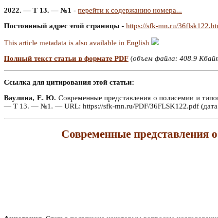
2022. — Т 13. — №1
-
перейти к содержанию номера...
Постоянный адрес этой страницы
-
https://sfk-mn.ru/36flsk122.h
This article metadata is also available in English
Полный текст статьи в формате PDF
(
объем файла: 408.9 Кбай
Ссылка для цитирования этой статьи:
Ваулина, Е. Ю.
Современные представления о полисемии и типова
— Т 13. — №1. — URL: https://sfk-mn.ru/PDF/36FLSK122.pdf (дата
Современные представления о 