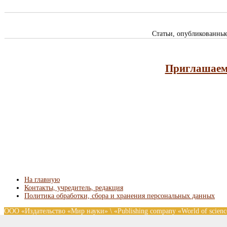
Статьи, опубликованны
Приглашаем 
На главную
Контакты, учредитель, редакция
Политика обработки, сбора и хранения персональных данных
ООО «Издательство «Мир науки» \ «Publishing company «World of scie
без предварительного согласования с издательством. Авторские права