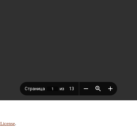
 License
.