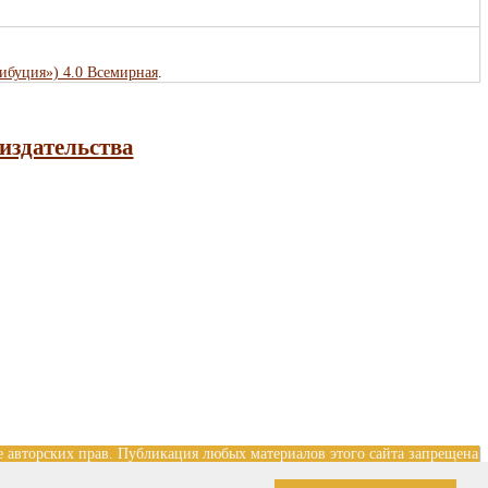
рибуция») 4.0 Всемирная
.
издательства
е авторских прав. Публикация любых материалов этого сайта запрещена
Разработка и поддержка сайта — Александр Павлов, pavlov@mir-