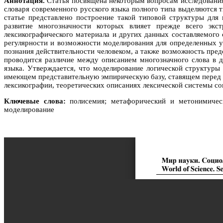
Аннотация.
Статья посвящена некоторым вопросам исследования 
словаря современного русского языка полного типа выделяются 
статье представлено построение такой типовой структуры для
развитие многозначности которых влияет прежде всего экс
лексикографического материала и других данных составляемого
регулярности и возможности моделирования для определенных уч
познания действительности человеком, а также возможность пред
проводится различие между описанием многозначного слова в 
языка. Утверждается, что моделирование логической структуры 
имеющем представительную эмпирическую базу, ставящем перед с
лексикографии, теоретических описаниях лексической системы со
Ключевые слова:
полисемия; метафорический и метонимически
моделирование