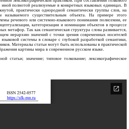
менной лексикографической практикой. При составлении толкового
и иной полнотой реализуемые в конкретных языковых единицах. В
кнутой, практически однородной семантически группы слов, на
ом называемого существительным объекта. На примере этого
лемы речевого или системно-языкового понимания полисемии, ее
нцептуализации, категоризации и номинации объектов в процессе
ых метафор. Так как семантическая структура слова развивается,
ющем иерархию значений с точки зрения современных носителей
 языковой системы в словаре с глубокой разработкой семантики,
иков. Материалы статьи могут быть использованы в практической
ображения картины мира в современном русском языке.
ой статьи; значение; типовое толкование; лексикографическое