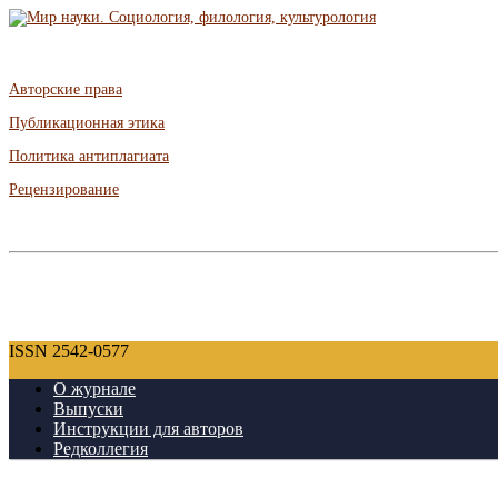
Авторские права
Публикационная этика
Политика антиплагиата
Рецензирование
ISSN 2542-0577
О журнале
Выпуски
Инструкции для авторов
Редколлегия