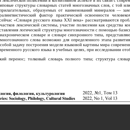
лексической полисемии в когнитивном аспекте в их связи с совре
типовые структуры словарных статей многозначных слов, с той ил
 прилагательных, образуемых от наименований минералов — зам
тралингвистический фактор практической освоенности человек
 сейчас «Словаря русского языка XXI века» рассматриваются проб
астков лексической системы, участие полисемии как средства ко
ставления логической структуры многозначности с помощью базисн
диахроническом словаре и словаре синхронного типа, представля
многозначного слова возможно для определенного этапа развития
обой задачу построения модели языковой картины мира современн
временного русского языка в учебных целях, при исследовании от
й перенос; толковый словарь полного типа; структура словарн