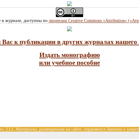
е в журнале, доступны по
лицензии Creative Commons «Attribution» («Ат
Вас к публикации в других журналах нашего 
Издать монографию
или учебное пособие
nce», LLC Материалы, размещенные на сайте, охраняются Законом о защит
 на размещенные на сайте научные публикации принадлежат их авторам. 