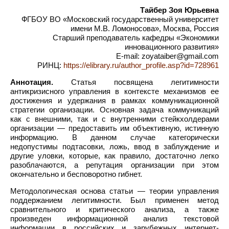
Тайбер Зоя Юрьевна
ФГБОУ ВО «Московский государственный университет
имени М.В. Ломоносова», Москва, Россия
Старший преподаватель кафедры «Экономики
инновационного развития»
E-mail: zoyataiber@gmail.com
РИНЦ:
https://elibrary.ru/author_profile.asp?id=728961
Аннотация.
Статья посвящена легитимности
антикризисного управления в контексте механизмов ее
достижения и удержания в рамках коммуникационной
стратегии организации. Основная задача коммуникаций
как с внешними, так и с внутренними стейкхолдерами
организации — предоставить им объективную, истинную
информацию. В данном случае категорически
недопустимы подтасовки, ложь, ввод в заблуждение и
другие уловки, которые, как правило, достаточно легко
разоблачаются, а репутация организации при этом
окончательно и бесповоротно гибнет.
Методологическая основа статьи — теории управления
поддержанием легитимности. Был применен метод
сравнительного и критического анализа, а также
произведен информационной анализ текстовой
информации в российских и зарубежных интернет-