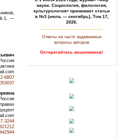
науки. Социология, филология,
культурология» принимает статьи
ников,
в №3 (июль — сентябрь), Том 17,
 №1. —
2026.
Ответы на часто задаваемые
вопросы авторов
Остерегайтесь мошенников!
льевич
Россия
актики
ail.com
22-6807
=1053037
оревна
Россия
 права»
доцент
ail.com
57-3244
d=821212
5442944