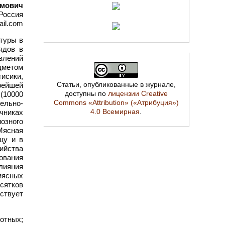
имович
Россия
ail.com
туры в
ядов в
влений
дметом
исики,
Статьи, опубликованные в журнале,
рейшей
доступны по
лицензии Creative
 (10000
Commons «Attribution» («Атрибуция»)
ельно-
4.0 Всемирная
.
чниках
озного
Мясная
щу и в
ийства
ования
влияния
мясных
сятков
ствует
отных;