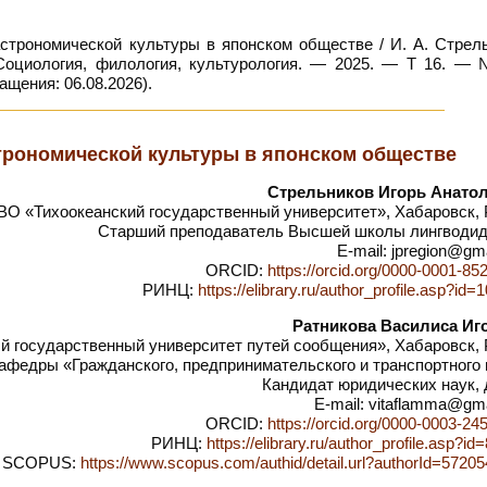
трономической культуры в японском обществе / И. А. Стрель
. Социология, филология, культурология. — 2025. — Т 16. —
ащения: 06.08.2026).
трономической культуры в японском обществе
Стрельников Игорь Анато
О «Тихоокеанский государственный университет», Хабаровск, 
Старший преподаватель Высшей школы лингводид
E-mail: jpregion@gm
ORCID:
https://orcid.org/0000-0001-85
РИНЦ:
https://elibrary.ru/author_profile.asp?id
Ратникова Василиса Иг
государственный университет путей сообщения», Хабаровск, 
афедры «Гражданского, предпринимательского и транспортного
Кандидат юридических наук, 
E-mail: vitaflamma@gm
ORCID:
https://orcid.org/0000-0003-24
РИНЦ:
https://elibrary.ru/author_profile.asp?i
SCOPUS:
https://www.scopus.com/authid/detail.url?authorId=5720