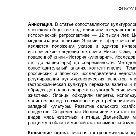
ФГБОУ В
Аннотация.
В статье сопоставляются культуроло
японском обществе под влиянием государственн
исторической ретроспективе — 12 тысяч лет. 
модернизации политики Японии в сфере мясной 
являются положения указов и эдиктов импера
исторические сведения летописи Нихон Сёки, 
поваренной книги «История кулинарии». Исследов
лет до нашей эры) до современности. Методол
сопоставительный анализ, контент-анализ. Тем
российских и японских исследователей недоста
регулирования культурологических аспектов 
гастрономическая культура пережила взлёты и 
обрядах до полного запрета на употребление мяс
животных. Японцы обходили запреты, использу
является вывод о возможности употребления мяса
западной культуры. Развитие сельского хозяй
продуктов. Современная Япония является гастро
видов мяса животных и птицы. Дальнейшая м
расцвету в области мясной гастрономической куль
Ключевые слова:
мясная гастрономическая ку