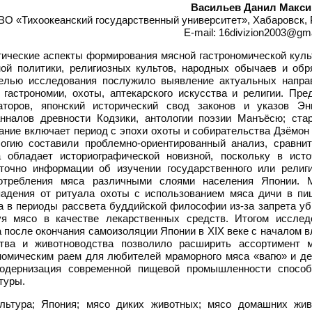
Васильев Данил Макс
О «Тихоокеанский государственный университет», Хабаровск, 
E-mail: 16divizion2003@gm
гические аспекты формирования мясной гастрономической куль
ой политики, религиозных культов, народных обычаев и обр
Целью исследования послужило выявление актуальных напра
гастрономии, охоты, аптекарского искусства и религии. Пре
торов, японский исторический свод законов и указов Энг
анналов древности Кодзики, антологии поэзии Манъёсю; ста
ание включает период с эпохи охоты и собирательства Дзёмон
огию составили проблемно-ориентированный анализ, сравнит
а обладает историографической новизной, поскольку в исто
точно информации об изучении государственного или религи
употребления мяса различными слоями населения Японии. 
падения от ритуала охоты с использованием мяса дичи в пи
а в периоды рассвета буддийской философии из-за запрета уб
я мясо в качестве лекарственных средств. Итогом исслед
 после окончания самоизоляции Японии в XIX веке с началом 
ства и животноводства позволило расширить ассортимент 
номическим раем для любителей мраморного мяса «вагю» и де
одернизация современной пищевой промышленности способ
туры.
льтура; Япония; мясо диких животных; мясо домашних жив