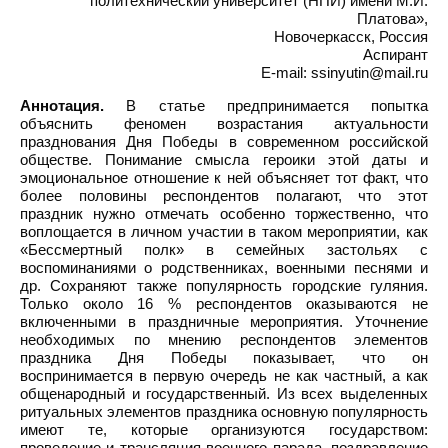
политехнический университет (НПИ) имени М.И.
Платова»,
Новочеркасск, Россия
Аспирант
E-mail: ssinyutin@mail.ru
Аннотация.
В статье предпринимается попытка
объяснить феномен возрастания актуальности
празднования Дня Победы в современном российской
обществе. Понимание смысла героики этой даты и
эмоциональное отношение к ней объясняет тот факт, что
более половины респондентов полагают, что этот
праздник нужно отмечать особенно торжественно, что
воплощается в личном участии в таком мероприятии, как
«Бессмертный полк» в семейных застольях с
воспоминаниями о родственниках, военными песнями и
др. Сохраняют также популярность городские гуляния.
Только около 16 % респондентов оказываются не
включенными в праздничные мероприятия. Уточнение
необходимых по мнению респондентов элементов
праздника Дня Победы показывает, что он
воспринимается в первую очередь не как частный, а как
общенародный и государственный. Из всех выделенных
ритуальных элементов праздника основную популярность
имеют те, которые организуются государством:
проведение и трансляция военного парада, поздравление