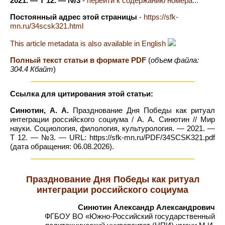
2021. — Т 12. — №3
-
перейти к содержанию номера...
Постоянный адрес этой страницы
-
https://sfk-
mn.ru/34scsk321.html
This article metadata is also available in English
Полный текст статьи в формате PDF
(
объем файла:
304.4 Кбайт
)
Ссылка для цитирования этой статьи:
Синютин, А. А.
Празднование Дня Победы как ритуал
интеграции российского социума / А. А. Синютин // Мир
науки. Социология, филология, культурология. — 2021. —
Т 12. — №3. — URL: https://sfk-mn.ru/PDF/34SCSK321.pdf
(дата обращения: 06.08.2026).
Празднование Дня Победы как ритуал
интеграции российского социума
Синютин Александр Александрович
ФГБОУ ВО «Южно-Российский государственный