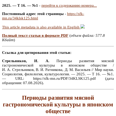
2025. — Т 16. — №1
-
перейти к содержанию номера...
Постоянный адрес этой страницы
-
https://sfk-
mn.ru/34klsk125.html
This article metadata is also available in English
Полный текст статьи в формате PDF
(
объем файла: 577.8
Кбайт
)
Ссылка для цитирования этой статьи:
Стрельников, И. А.
Периоды развития мясной
гастрономической культуры в японском обществе /
И. А. Стрельников, В. И. Ратникова, Д. М. Васильев // Мир науки.
Социология, филология, культурология. — 2025. — Т 16. — №1.
— URL: https://sfk-mn.ru/PDF/34KLSK125.pdf (дата
обращения: 07.08.2026).
Периоды развития мясной
гастрономической культуры в японском
обществе