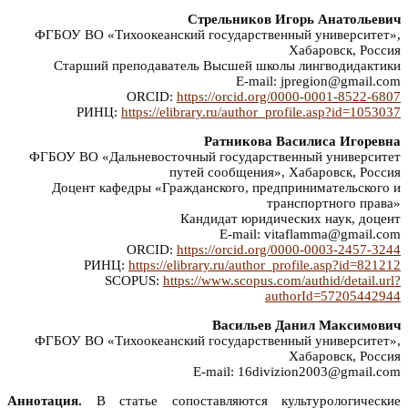
Стрельников Игорь Анатольевич
ФГБОУ ВО «Тихоокеанский государственный университет»,
Хабаровск, Россия
Старший преподаватель Высшей школы лингводидактики
E-mail: jpregion@gmail.com
ORCID:
https://orcid.org/0000-0001-8522-6807
РИНЦ:
https://elibrary.ru/author_profile.asp?id=1053037
Ратникова Василиса Игоревна
ФГБОУ ВО «Дальневосточный государственный университет
путей сообщения», Хабаровск, Россия
Доцент кафедры «Гражданского, предпринимательского и
транспортного права»
Кандидат юридических наук, доцент
E-mail: vitaflamma@gmail.com
ORCID:
https://orcid.org/0000-0003-2457-3244
РИНЦ:
https://elibrary.ru/author_profile.asp?id=821212
SCOPUS:
https://www.scopus.com/authid/detail.url?
authorId=57205442944
Васильев Данил Максимович
ФГБОУ ВО «Тихоокеанский государственный университет»,
Хабаровск, Россия
E-mail: 16divizion2003@gmail.com
Аннотация.
В статье сопоставляются культурологические