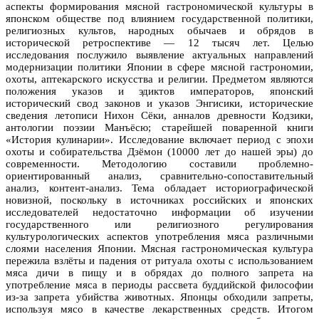
аспекты формирования мясной гастрономической культуры в
японском обществе под влиянием государственной политики,
религиозных культов, народных обычаев и обрядов в
исторической ретроспективе — 12 тысяч лет. Целью
исследования послужило выявление актуальных направлений
модернизации политики Японии в сфере мясной гастрономии,
охоты, аптекарского искусства и религии. Предметом являются
положения указов и эдиктов императоров, японский
исторический свод законов и указов Энгисики, исторические
сведения летописи Нихон Сёки, анналов древности Кодзики,
антологии поэзии Манъёсю; старейшей поваренной книги
«История кулинарии». Исследование включает период с эпохи
охоты и собирательства Дзёмон (10000 лет до нашей эры) до
современности. Методологию составили проблемно-
ориентированный анализ, сравнительно-сопоставительный
анализ, контент-анализ. Тема обладает историографической
новизной, поскольку в источниках российских и японских
исследователей недостаточно информации об изучении
государственного или религиозного регулирования
культурологических аспектов употребления мяса различными
слоями населения Японии. Мясная гастрономическая культура
пережила взлёты и падения от ритуала охоты с использованием
мяса дичи в пищу и в обрядах до полного запрета на
употребление мяса в периоды рассвета буддийской философии
из-за запрета убийства животных. Японцы обходили запреты,
используя мясо в качестве лекарственных средств. Итогом