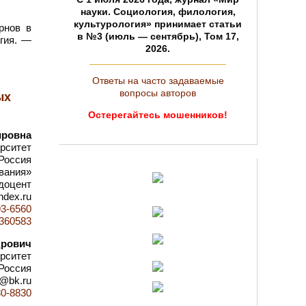
науки. Социология, филология,
культурология» принимает статьи
рнов в
в №3 (июль — сентябрь), Том 17,
огия. —
2026.
Ответы на часто задаваемые
вопросы авторов
ых
Остерегайтесь мошенников!
ировна
рситет
 Россия
вания»
 доцент
ndex.ru
93-6560
d=360583
дрович
рситет
 Россия
o@bk.ru
80-8830