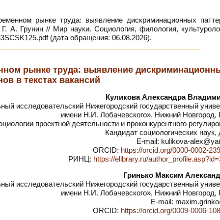
еменном рынке труда: выявление дискриминационных патте
, Г. А. Грунин // Мир науки. Социология, филология, культурол
33SCSK125.pdf (дата обращения: 06.08.2026).
нном рынке труда: выявление дискриминационн
нов в текстах вакансий
Куликова Александра Владим
ый исследовательский Нижегородский государственный униве
имени Н.И. Лобачевского», Нижний Новгород,
циологии проектной деятельности и проконкурентного регулиро
Кандидат социологических наук,
E-mail: kulikova-alex@ya
ORCID:
https://orcid.org/0000-0002-23
РИНЦ:
https://elibrary.ru/author_profile.asp?i
Гринько Максим Алексан
ый исследовательский Нижегородский государственный униве
имени Н.И. Лобачевского», Нижний Новгород,
E-mail: maxim.grink
ORCID:
https://orcid.org/0009-0006-10