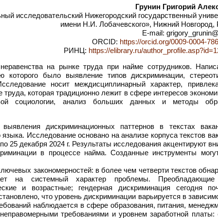
Грунин Григорий Алек
ый исследовательский Нижегородский государственный униве
имени Н.И. Лобачевского», Нижний Новгород,
E-mail: grigory_grunin@
ORCID:
https://orcid.org/0009-0004-78
РИНЦ:
https://elibrary.ru/author_profile.asp?id
еравенства на рынке труда при найме сотрудников. Напис
ью которого было выявление типов дискриминации, стереот
Исследование носит междисциплинарный характер, привлек
 труда, которая традиционно лежит в сфере интересов эконом
овой социологии, анализ больших данных и методы обр
о выявления дискриминационных паттернов в текстах вака
 языка. Исследование основано на анализе корпуса текстов ва
1 по 25 декабря 2024 г. Результаты исследования акцентируют в
скриминации в процессе найма. Созданные инструменты могу
лючевых закономерностей: в более чем четверти текстов обна
вает на системный характер проблемы. Преобладающи
ские и возрастные; гендерная дискриминация сегодня по
Установлено, что уровень дискриминации варьируется в зависим
ебований наблюдается в сфере образования, питания, менеджм
неправомерными требованиями и уровнем заработной платы: 