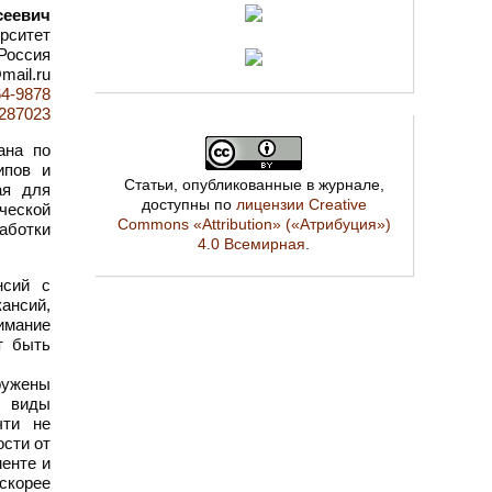
сеевич
рситет
 Россия
mail.ru
64-9878
=1287023
ана по
ипов и
Статьи, опубликованные в журнале,
ая для
доступны по
лицензии Creative
ической
Commons «Attribution» («Атрибуция»)
аботки
4.0 Всемирная
.
нсий с
кансий,
нимание
т быть
ружены
е виды
чти не
ости от
енте и
скорее