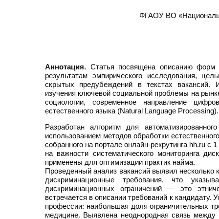
ФГАОУ ВО «Национальн
Аннотация.
Статья посвящена описанию форм н
результатам эмпирического исследования, цел
скрытых предубеждений в текстах вакансий. 
изучения ключевой социальной проблемы на рынке
социологии, современное направление цифр
естественного языка (Natural Language Processing).
Разработан алгоритм для автоматизированног
использованием методов обработки естественного
собранного на портале онлайн-рекрутинга hh.ru с 
на важности систематического мониторинга ди
применены для оптимизации практик найма.
Проведенный анализ вакансий выявил несколько к
дискриминационные требования, что указы
дискриминационных ограничений — это этниче
встречается в описании требований к кандидату. 
профессии: наибольшая доля ограничительных тр
медицине. Выявлена неоднородная связь между 