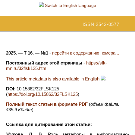
Switch to English language
ISSN 2542-0577
2025. — Т 16. — №1
-
перейти к содержанию номера...
Постоянный адрес этой страницы
-
https://sfk-
mn.ru/32flsk125.html
This article metadata is also available in English
DOI
: 10.15862/32FLSK125
(
https://doi.org/10.15862/32FLSK125
)
Полный текст статьи в формате PDF
(
объем файла:
435.9 Кбайт
)
Ссылка для цитирования этой статьи:
Жукова, Л. В.
Роль метафоры в информативно-