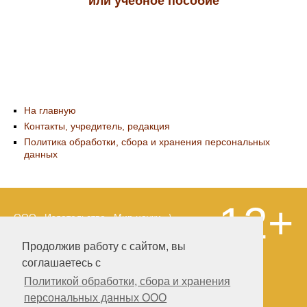
или учебное пособие
На главную
Контакты, учредитель, редакция
Политика обработки, сбора и хранения персональных
данных
12+
ООО «Издательство «Мир науки» \
«Publishing company «World of science»,
LLC Материалы, размещенные на сайте,
Продолжив работу с сайтом, вы
охраняются Законом о защите авторских
соглашаетесь с
прав. Публикация любых материалов
этого сайта запрещена без
Политикой обработки, сбора и хранения
предварительного согласования с
персональных данных ООО
издательством. Авторские права на