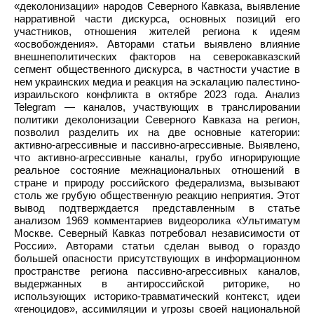
«деколонизации» народов Северного Кавказа, выявление
нарративной части дискурса, основных позиций его
участников, отношения жителей региона к идеям
«освобождения». Авторами статьи выявлено влияние
внешнеполитических факторов на северокавказский
сегмент общественного дискурса, в частности участие в
нем украинских медиа и реакция на эскалацию палестино-
израильского конфликта в октябре 2023 года. Анализ
Telegram — каналов, участвующих в транслировании
политики деколонизации Северного Кавказа на регион,
позволил разделить их на две основные категории:
активно-агрессивные и пассивно-агрессивные. Выявлено,
что активно-агрессивные каналы, грубо игнорирующие
реальное состояние межнациональных отношений в
стране и природу российского федерализма, вызывают
столь же грубую общественную реакцию неприятия. Этот
вывод подтверждается представленным в статье
анализом 1969 комментариев видеоролика «Ультиматум
Москве. Северный Кавказ потребовал независимости от
России». Авторами статьи сделан вывод о гораздо
большей опасности присутствующих в информационном
пространстве региона пассивно-агрессивных каналов,
выдержанных в антироссийской риторике, но
использующих историко-травматический контекст, идеи
«геноцидов», ассимиляции и угрозы своей национальной