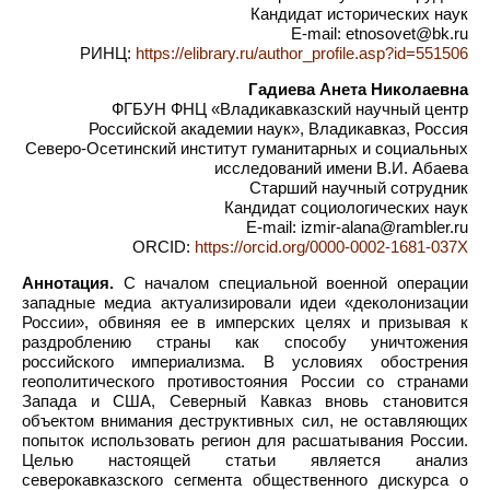
Кандидат исторических наук
E-mail: etnosovet@bk.ru
РИНЦ:
https://elibrary.ru/author_profile.asp?id=551506
Гадиева Анета Николаевна
ФГБУН ФНЦ «Владикавказский научный центр
Российской академии наук», Владикавказ, Россия
Северо-Осетинский институт гуманитарных и социальных
исследований имени В.И. Абаева
Старший научный сотрудник
Кандидат социологических наук
E-mail: izmir-alana@rambler.ru
ORCID:
https://orcid.org/0000-0002-1681-037X
Аннотация.
С началом специальной военной операции
западные медиа актуализировали идеи «деколонизации
России», обвиняя ее в имперских целях и призывая к
раздроблению страны как способу уничтожения
российского империализма. В условиях обострения
геополитического противостояния России со странами
Запада и США, Северный Кавказ вновь становится
объектом внимания деструктивных сил, не оставляющих
попыток использовать регион для расшатывания России.
Целью настоящей статьи является анализ
северокавказского сегмента общественного дискурса о