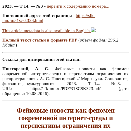
2023. — Т 14. — №3
-
перейти к содержанию номера...
Постоянный адрес этой страницы
-
https://sfk-
mn.ru/31scsk323.html
This article metadata is also available in English
Полный текст статьи в формате PDF
(
объем файла: 296.2
Кбайт
)
Ссылка для цитирования этой статьи:
Пшегорский, А. С.
Фейковые новости как феномен
современной интернет-среды и перспективы ограничения их
распространения / А. С. Пшегорский // Мир науки. Социология,
филология, культурология. — 2023. — Т 14. — №3. —
URL: https://sfk-mn.ru/PDF/31SCSK323.pdf (дата
обращения: 10.08.2026).
Фейковые новости как феномен
современной интернет-среды и
перспективы ограничения их