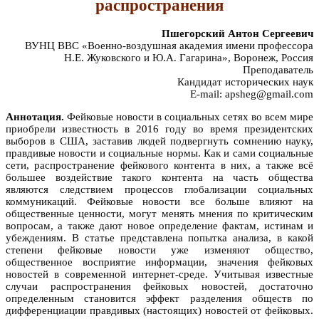
распространения
Пшегорский Антон Сергеевич
ВУНЦ ВВС «Военно-воздушная академия имени профессора
Н.Е. Жуковского и Ю.А. Гагарина», Воронеж, Россия
Преподаватель
Кандидат исторических наук
E-mail: apsheg@gmail.com
Аннотация.
Фейковые новости в социальных сетях во всем мире
приобрели известность в 2016 году во время президентских
выборов в США, заставив людей подвергнуть сомнению науку,
правдивые новости и социальные нормы. Как и сами социальные
сети, распространение фейкового контента в них, а также всё
большее воздействие такого контента на часть общества
являются следствием процессов глобализации социальных
коммуникаций. Фейковые новости все больше влияют на
общественные ценности, могут менять мнения по критическим
вопросам, а также дают новое определение фактам, истинам и
убеждениям. В статье представлена попытка анализа, в какой
степени фейковые новости уже изменяют общество,
общественное восприятие информации, значения фейковых
новостей в современной интернет-среде. Учитывая известные
случаи распространения фейковых новостей, достаточно
определенным становится эффект разделения обществ по
дифференциации правдивых (настоящих) новостей от фейковых.