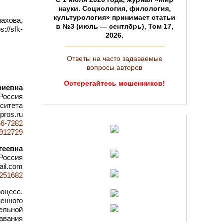
науки. Социология, филология,
культурология» принимает статьи
ахова,
в №3 (июль — сентябрь), Том 17,
//sfk-
2026.
Ответы на часто задаваемые
вопросы авторов
Остерегайтесь мошенников!
риевна
Россия
ситета
pros.ru
66-7282
d=912729
геевна
Россия
ail.com
=1251682
оцесс.
енного
ельной
авания