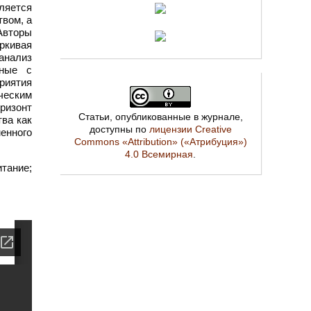
ляется
вом, а
Авторы
ркивая
анализ
нные с
риятия
ическим
ризонт
Статьи, опубликованные в журнале,
тва как
доступны по
лицензии Creative
енного
Commons «Attribution» («Атрибуция»)
4.0 Всемирная
.
тание;