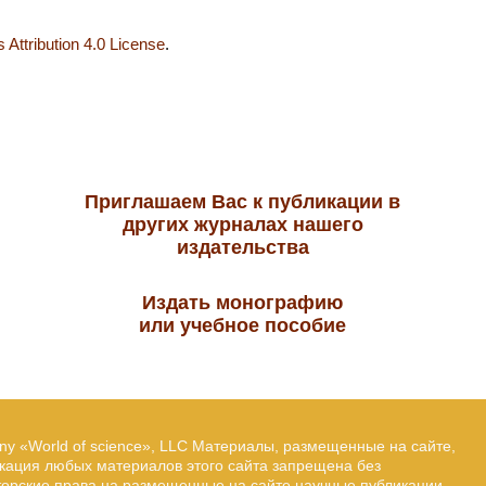
Attribution 4.0 License
.
Приглашаем Вас к публикации в
других журналах нашего
издательства
Издать монографию
или учебное пособие
ny «World of science», LLC Материалы, размещенные на сайте,
икация любых материалов этого сайта запрещена без
вторские права на размещенные на сайте научные публикации