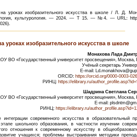
на уроках изобразительного искусства в школе / Л. Д. Мон
логия, культурология. — 2024. — Т 15. — №4. — URL: https:
026).
на уроках изобразительного искусства в школе
Монахова Лада Дмит
ОУ ВО «Государственный университет просвещения», Москва, 
Учёный секретарь Универ
E-mail: Ld.monakhova@gup
ORCID:
https://orcid.org/0000-0003-02
РИНЦ:
https://elibrary.ru/author_profile.asp?i
Шадрина Светлана Сер
ОУ ВО «Государственный университет просвещения», Москва, 
E-mail: plsdntm@gm
РИНЦ:
https://elibrary.ru/author_profile.asp?id
интеграции современного искусства в образовательный пр
этапе школьного образования, в частности изучении соврем
того отношения к современному искусству в общеобразоват
развитие учащихся; проблемы выстраивания методики препод