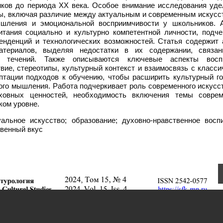
сиков до периода XX века. Особое внимание исследования уде
ы, включая различие между актуальным и современным искусст
ышления и эмоциональной восприимчивости у школьников. 
итания социально и культурно компетентной личности, подче
енденций и технологических возможностей. Статья содержит 
атериалов, выделяя недостатки в их содержании, связа
х течений. Также описываются ключевые аспекты восп
вие, стереотипы, культурный контекст и взаимосвязь с класс
птации подходов к обучению, чтобы расширить культурный го
ого мышления. Работа подчеркивает роль современного искусс
ховных ценностей, необходимость включения темы соврем
ком уровне.
альное искусство; образование; духовно-нравственное воспи
твенный вкус