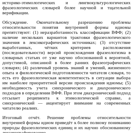
историко-этимологических и лингвокультурологических
фразеологических словарей более научной и тщательной
верификации.
Обсуждение. Окончательному разрешению проблемы
относительности понятия внутренней формы идиомы
препятствуют: (1) неразработанность классификации ВФФ; (2)
наличие нескольких вариантов трактовки фразеологического
значения в лексикографических источниках; (3) отсутствие
выработанных, чётких критериев расположения
(последовательности) версий происхождения фразеологизма в
словарных статьях от уже научно обоснованной к вероятной,
допустимой, описанной в более ранних фразеографических
словарях; (4) различный уровень знаний и умений, жизненного
опыта и филологической подготовленности читателя словаря, то
есть его фразеологическая компетентность в ситуации выбора
им наиболее приоритетной версии происхождения идиомы; (5)
необходимость учета синхронического и диахронического
подходов в определении ВФФ. При этом диахронический подход
отсылает реципиента к этимологической справке, а
синхронический — акцентирует внимание на современных
читателю реалиях.
Итоговый отчёт. Решение проблемы относительности
внутренней формы идиом приведёт к более полному пониманию
природы фразеологических единиц и их научно обоснованному
лексикографированию.