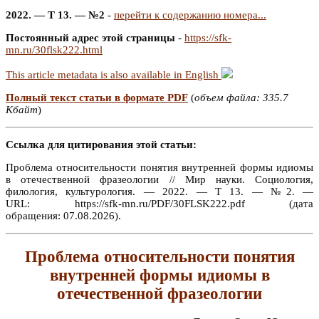
2022. — Т 13. — №2
-
перейти к содержанию номера...
Постоянный адрес этой страницы
-
https://sfk-
mn.ru/30flsk222.html
This article metadata is also available in English
Полный текст статьи в формате PDF
(
объем файла: 335.7
Кбайт
)
Ссылка для цитирования этой статьи:
Проблема относительности понятия внутренней формы идиомы
в отечественной фразеологии // Мир науки. Социология,
филология, культурология. — 2022. — Т 13. — №2. —
URL: https://sfk-mn.ru/PDF/30FLSK222.pdf (дата
обращения: 07.08.2026).
Проблема относительности понятия
внутренней формы идиомы в
отечественной фразеологии