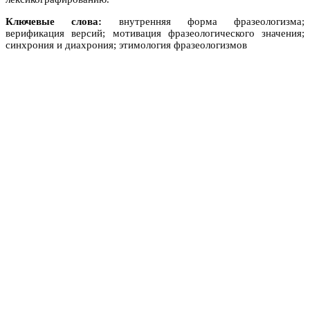
Ключевые слова:
внутренняя форма фразеологизма;
верификация версий; мотивация фразеологического значения;
синхрония и диахрония; этимология фразеологизмов