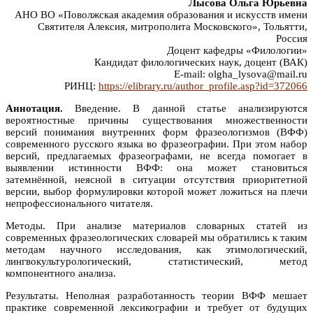
Лысова Ольга Юрьевна
АНО ВО «Поволжская академия образования и искусств имени
Святителя Алексия, митрополита Московского», Тольятти,
Россия
Доцент кафедры «Филологии»
Кандидат филологических наук, доцент (ВАК)
E-mail: olgha_lysova@mail.ru
РИНЦ:
https://elibrary.ru/author_profile.asp?id=372066
Аннотация.
Введение. В данной статье анализируются
вероятностные причины существования множественности
версий понимания внутренних форм фразеологизмов (ВФФ)
современного русского языка во фразеографии. При этом набор
версий, предлагаемых фразеографами, не всегда помогает в
выявлении истинности ВФФ: она может становиться
затемнённой, неясной в ситуации отсутствия приоритетной
версии, выбор формулировки которой может ложиться на плечи
непрофессионального читателя.
Методы. При анализе материалов словарных статей из
современных фразеологических словарей мы обратились к таким
методам научного исследования, как этимологический,
лингвокультурологический, статистический, метод
компонентного анализа.
Результаты. Неполная разработанность теории ВФФ мешает
практике современной лексикографии и требует от будущих