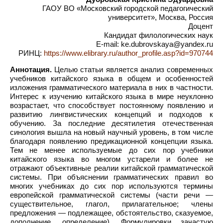
ГАОУ ВО «Московский городской педагогический
университет», Москва, Россия
Доцент
Кандидат филологических наук
E-mail: ke.dubrovskaya@yandex.ru
РИНЦ:
https://www.elibrary.ru/author_profile.asp?id=970744
Аннотация.
Целью статьи является анализ современных
учебников китайского языка в общем и особенностей
изложения грамматического материала в них в частности.
Интерес к изучению китайского языка в мире неуклонно
возрастает, что способствует постоянному появлению и
развитию лингвистических концепций и подходов к
обучению. За последние десятилетия отечественная
синология вышла на новый научный уровень, в том числе
благодаря появлению предикационной концепции языка.
Тем не менее используемые до сих пор учебники
китайского языка во многом устарели и более не
отражают объективные реалии китайской грамматической
системы. При объяснении грамматических правил во
многих учебниках до сих пор используются термины
европейской грамматической системы (части речи —
существительное, глагол, прилагательное; члены
предложения — подлежащее, обстоятельство, сказуемое,
дополнение, определение). Формулировки зачастую