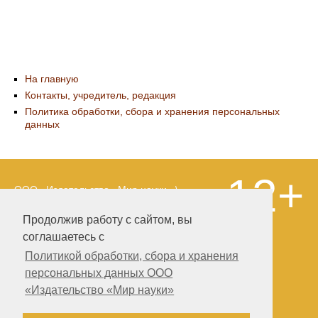
На главную
Контакты, учредитель, редакция
Политика обработки, сбора и хранения персональных
данных
12+
ООО «Издательство «Мир науки» \
«Publishing company «World of science»,
LLC Материалы, размещенные на сайте,
Продолжив работу с сайтом, вы
охраняются Законом о защите авторских
соглашаетесь с
прав. Публикация любых материалов
этого сайта запрещена без
Политикой обработки, сбора и хранения
предварительного согласования с
персональных данных ООО
издательством. Авторские права на
«Издательство «Мир науки»
размещенные на сайте научные
публикации принадлежат их авторам.
Разработка и поддержка сайта —