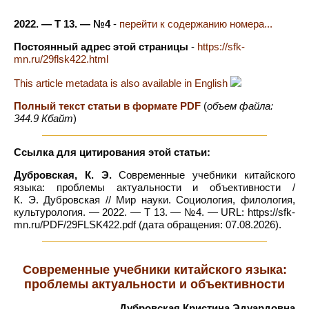
2022. — Т 13. — №4
-
перейти к содержанию номера...
Постоянный адрес этой страницы
-
https://sfk-
mn.ru/29flsk422.html
This article metadata is also available in English
Полный текст статьи в формате PDF
(
объем файла:
344.9 Кбайт
)
Ссылка для цитирования этой статьи:
Дубровская, К. Э.
Cовременные учебники китайского
языка: проблемы актуальности и объективности /
К. Э. Дубровская // Мир науки. Социология, филология,
культурология. — 2022. — Т 13. — №4. — URL: https://sfk-
mn.ru/PDF/29FLSK422.pdf (дата обращения: 07.08.2026).
Cовременные учебники китайского языка:
проблемы актуальности и объективности
Дубровская Кристина Эдуардовна