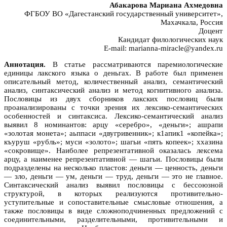
Абакарова Мариана Ахмедовна
ФГБОУ ВО «Дагестанский государственный университет»,
Махачкала, Россия
Доцент
Кандидат филологических наук
E-mail: marianna-miracle@yandex.ru
Аннотация.
В статье рассматриваются паремиологические
единицы лакского языка о деньгах. В работе был применен
описательный метод, количественный анализ, семантический
анализ, синтаксический анализ и метод когнитивного анализа.
Пословицы из двух сборников лакских пословиц были
проанализированы с точки зрения их лексико-семантических
особенностей и синтаксиса. Лексико-семантический анализ
выявил 8 номинантов: арцу «серебро», «деньги»; ашрапи
«золотая монета»; аьппаси «двугривенник»; к1апик1 «копейка»;
къуруш «рубль»; муси «золото»; шагьи «пять копеек»; ххазина
«сокровище». Наиболее репрезентативной оказалась лексема
арцу, а наименее репрезентативной — шагьи. Пословицы были
подразделены на несколько пластов: деньги — ценность, деньги
— зло, деньги — ум, деньги — труд, деньги — это не главное.
Синтаксический анализ выявил пословицы с бессоюзной
структурой, в которых реализуются противительно-
уступительные и сопоставительные смысловые отношения, а
также пословицы в виде сложноподчиненных предложений с
соединительными, разделительными, противительными и