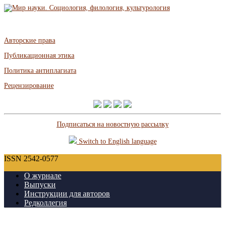
Авторские права
Публикационная этика
Политика антиплагиата
Рецензирование
Подписаться на новостную рассылку
Switch to English language
ISSN 2542-0577
О журнале
Выпуски
Инструкции для авторов
Редколлегия