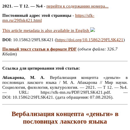
2021. — Т 12. — №4
-
перейти к содержанию номера...
Постоянный адрес этой страницы
-
https://sfk-
mn.ru/29flsk421.html
This article metadata is also available in English
DOI
: 10.15862/29FLSK421 (
https://doi.org/10.15862/29FLSK421
)
Полный текст статьи в формате PDF
(
объем файла: 326.7
Кбайт
)
Ссылка для цитирования этой статьи:
Абакарова, М. А.
Вербализация концепта «деньги» в
пословицах лакского языка / М. А. Абакарова // Мир науки.
Социология, филология, культурология. — 2021. — Т 12. — №4.
— URL: https://sfk-mn.ru/PDF/29FLSK421.pdf. —
DOI: 10.15862/29FLSK421. (дата обращения: 07.08.2026).
Вербализация концепта «деньги» в
пословицах лакского языка