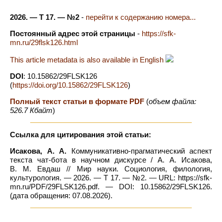
2026. — Т 17. — №2
-
перейти к содержанию номера...
Постоянный адрес этой страницы
-
https://sfk-
mn.ru/29flsk126.html
This article metadata is also available in English
DOI
: 10.15862/29FLSK126
(
https://doi.org/10.15862/29FLSK126
)
Полный текст статьи в формате PDF
(
объем файла:
526.7 Кбайт
)
Ссылка для цитирования этой статьи:
Исакова, А. А.
Коммуникативно-прагматический аспект
текста чат-бота в научном дискурсе / А. А. Исакова,
В. М. Евдаш // Мир науки. Социология, филология,
культурология. — 2026. — Т 17. — №2. — URL: https://sfk-
mn.ru/PDF/29FLSK126.pdf. — DOI: 10.15862/29FLSK126.
(дата обращения: 07.08.2026).