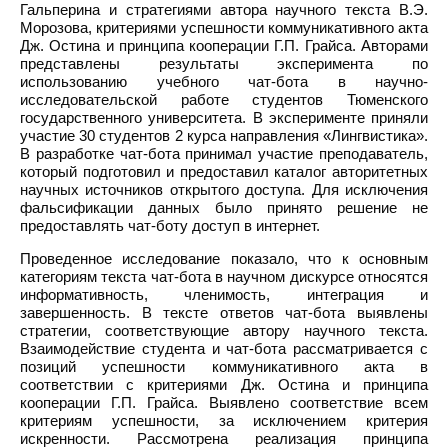
Гальперина и стратегиями автора научного текста В.Э.
Морозова, критериями успешности коммуникативного акта
Дж. Остина и принципа кооперации Г.П. Грайса. Авторами
представлены результаты эксперимента по
использованию учебного чат-бота в научно-
исследовательской работе студентов Тюменского
государственного университета. В эксперименте приняли
участие 30 студентов 2 курса направления «Лингвистика».
В разработке чат-бота принимал участие преподаватель,
который подготовил и предоставил каталог авторитетных
научных источников открытого доступа. Для исключения
фальсификации данных было принято решение не
предоставлять чат-боту доступ в интернет.
Проведенное исследование показало, что к основным
категориям текста чат-бота в научном дискурсе относятся
информативность, членимость, интеграция и
завершенность. В тексте ответов чат-бота выявлены
стратегии, соответствующие автору научного текста.
Взаимодействие студента и чат-бота рассматривается с
позиций успешности коммуникативного акта в
соответствии с критериями Дж. Остина и принципа
кооперации Г.П. Грайса. Выявлено соответствие всем
критериям успешности, за исключением критерия
искренности. Рассмотрена реализация принципа