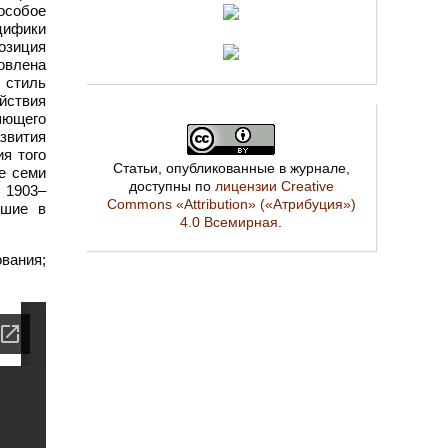
особое
цифики
озиция
ловлена
 стиль
ействия
яющего
звития
я того
Статьи, опубликованные в журнале,
е семи
доступны по
лицензии Creative
. 1903–
Commons «Attribution» («Атрибуция»)
дшие в
4.0 Всемирная
.
вания;