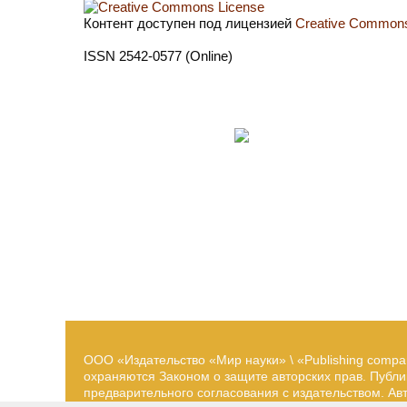
Контент доступен под лицензией
Creative Commons 
ISSN 2542-0577 (Online)
ООО «Издательство «Мир науки» \ «Publishing compa
охраняются Законом о защите авторских прав. Публ
предварительного согласования с издательством. А