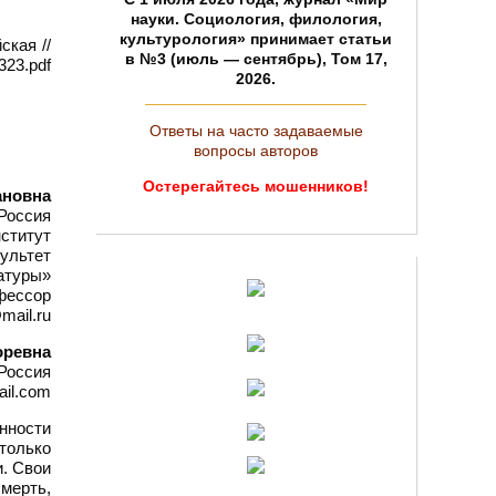
науки. Социология, филология,
культурология» принимает статьи
ская //
в №3 (июль — сентябрь), Том 17,
323.pdf
2026.
Ответы на часто задаваемые
вопросы авторов
Остерегайтесь мошенников!
ановна
Россия
нститут
ультет
атуры»
фессор
mail.ru
оревна
Россия
ail.com
нности
 только
. Свои
мерть,