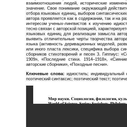
взаимоотношения людей, исторические изменен
значение. Свое понимание окружающей действит
отбора языковых единиц, выборов синтаксических
автора проявляется как в содержании, так и на 
интересом ученых-лингвистов к изучению идиос
тесно связан с авторской позицией, характеризу
языковых единиц для реализации замысла автор
выявить отличительные черты творчества автор
языка (активность деривационных моделей, разв
или иного пласта лексики, специфика выбора си
сборников стихотворений и песен З. Гиппиус: «С
1909», «Последние стихи. 1914–1918», «Сияни
авторские сборники», «Походные песни».
Ключевые слова:
идиостиль; индивидуальный с
поэтический синтаксис; поэтический текст; поэтич