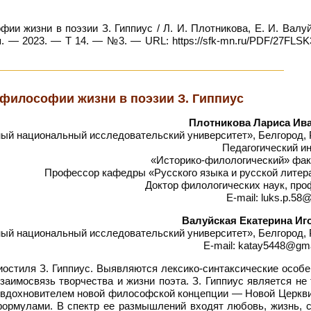
 жизни в поэзии З. Гиппиус / Л. И. Плотникова, Е. И. Валуй
. — 2023. — Т 14. — №3. — URL: https://sfk-mn.ru/PDF/27FLSK
философии жизни в поэзии З. Гиппиус
Плотникова Лариса Ив
ый национальный исследовательский университет», Белгород, 
Педагогический и
«Историко-филологический» фак
Профессор кафедры «Русского языка и русской литер
Доктор филологических наук, про
E-mail: luks.p.58@
Валуйская Екатерина Иг
ый национальный исследовательский университет», Белгород, 
E-mail: katay5448@gm
остиля З. Гиппиус. Выявляются лексико-синтаксические особе
заимосвязь творчества и жизни поэта. З. Гиппиус является не
 вдохновителем новой философской концепции — Новой Церкви
ормулами. В спектр ее размышлений входят любовь, жизнь, с