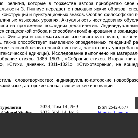
ия, религия, которые в торжестве автора приобретаю свое 
ельности З. Гиппиус передает с помощью ярких образов, спе
 конструкций и пунктуационных знаков. Особая философская п
различных языковых уровнях. Актуальность исследования обус
тиля на протяжении последних десятилетий. Индивидуальный
ется спецификой отбора и способами комбинирования и взаимод
а. Фиксация и систематизация языкового материала, позвол
а, также способствует выявлению определенных тенденций ра
итие словообразовательной системы, частотность употреблени
нтаксической единицы). Исследование выполнено на материал
обрание стихов. 1889–1903», «Собрание стихов. Вторая книга
е», «Стихи. дневник. 1911–1921», «Стихотворения, не воше
тиль; словотворчество; индивидуально-авторские новообразо
еский язык; авторские слова; лексические инновации