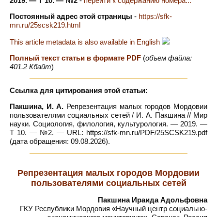
2019. — Т 10. — №2
-
перейти к содержанию номера...
Постоянный адрес этой страницы
-
https://sfk-
mn.ru/25scsk219.html
This article metadata is also available in English
Полный текст статьи в формате PDF
(
объем файла:
401.2 Кбайт
)
Ссылка для цитирования этой статьи:
Пакшина, И. А.
Репрезентация малых городов Мордовии
пользователями социальных сетей / И. А. Пакшина // Мир
науки. Социология, филология, культурология. — 2019. —
Т 10. — №2. — URL: https://sfk-mn.ru/PDF/25SCSK219.pdf
(дата обращения: 09.08.2026).
Репрезентация малых городов Мордовии
пользователями социальных сетей
Пакшина Ираида Адольфовна
ГКУ Республики Мордовия «Научный центр социально-