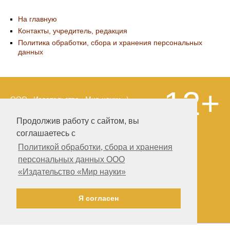
На главную
Контакты, учредитель, редакция
Политика обработки, сбора и хранения персональных
данных
12+
ООО «Издательство «Мир науки» \
«Publishing company «World of science»,
LLC Материалы, размещенные на сайте,
Продолжив работу с сайтом, вы
охраняются Законом о защите авторских
соглашаетесь с
прав. Публикация любых материалов
этого сайта запрещена без
Политикой обработки, сбора и хранения
предварительного согласования с
персональных данных ООО
издательством. Авторские права на
«Издательство «Мир науки»
размещенные на сайте научные
публикации принадлежат их авторам.
Разработка и поддержка сайта —
Я согласен
Александр Павлов, pavlov@mir-nauki.com