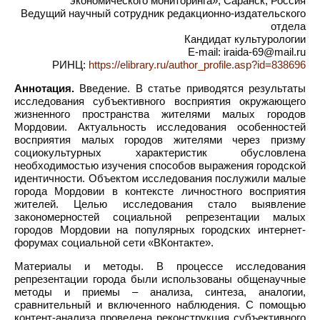
экономического мониторинга», Саранск, Россия
Ведущий научный сотрудник редакционно-издательского
отдела
Кандидат культурологии
E-mail: iraida-69@mail.ru
РИНЦ:
https://elibrary.ru/author_profile.asp?id=838696
Аннотация.
Введение. В статье приводятся результаты
исследования субъективного восприятия окружающего
жизненного пространства жителями малых городов
Мордовии. Актуальность исследования особенностей
восприятия малых городов жителями через призму
социокультурных характеристик обусловлена
необходимостью изучения способов выражения городской
идентичности. Объектом исследования послужили малые
города Мордовии в контексте личностного восприятия
жителей. Целью исследования стало выявление
закономерностей социальной репрезентации малых
городов Мордовии на популярных городских интернет-
форумах социальной сети «ВКонтакте».
Материалы и методы. В процессе исследования
репрезентации города были использованы общенаучные
методы и приемы – анализа, синтеза, аналогии,
сравнительный и включенного наблюдения. С помощью
контент-анализа проведена реконструкция субъективного