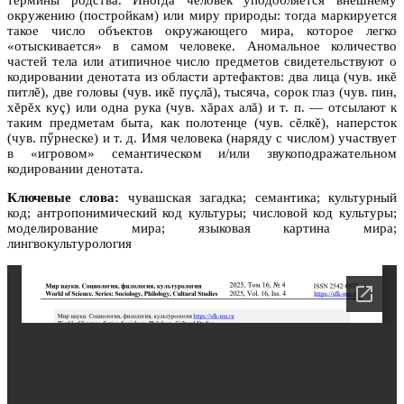
окружению (постройкам) или миру природы: тогда маркируется
такое число объектов окружающего мира, которое легко
«отыскивается» в самом человеке. Аномальное количество
частей тела или атипичное число предметов свидетельствуют о
кодировании денотата из области артефактов: два лица (чув. икĕ
питлĕ), две головы (чув. икĕ пуçлă), тысяча, сорок глаз (чув. пин,
хĕрĕх куç) или одна рука (чув. хăрах алă) и т. п. — отсылают к
таким предметам быта, как полотенце (чув. сĕлкĕ), наперсток
(чув. пӳрнеске) и т. д. Имя человека (наряду с числом) участвует
в «игровом» семантическом и/или звукоподражательном
кодировании денотата.
Ключевые слова:
чувашская загадка; семантика; культурный
код; антропонимический код культуры; числовой код культуры;
моделирование мира; языковая картина мира;
лингвокультурология