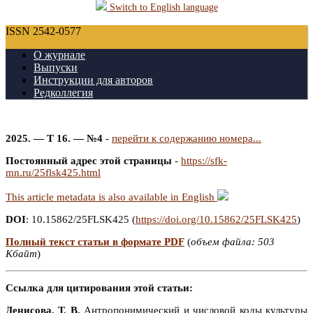
Switch to English language
ISSN 2542-0577
О журнале
Выпуски
Инструкции для авторов
Редколлегия
2025. — Т 16. — №4
-
перейти к содержанию номера...
Постоянный адрес этой страницы
-
https://sfk-
mn.ru/25flsk425.html
This article metadata is also available in English
DOI
: 10.15862/25FLSK425 (
https://doi.org/10.15862/25FLSK425
)
Полный текст статьи в формате PDF
(
объем файла: 503
Кбайт
)
Ссылка для цитирования этой статьи:
Денисова, Т. В.
Антропонимический и числовой коды культуры