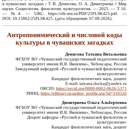
в чувашских загадках / Т. В. Денисова, О. А. Димитриева // Мир
науки. Социология, филология, культурология. — 2025. — Т 16.
— №4. — URL: https://sfk-mn.ru/PDF/25FLSK425.pdf. —
DOI: 10.15862/25FLSK425. (дата обращения: 07.08.2026).
Антропонимический и числовой коды
культуры в чувашских загадках
Денисова Татьяна Витальевна
ФГБОУ ВО «Чувашский государственный педагогический
университет имени И.Я. Яковлева», Чебоксары, Россия
Заведующий кафедрой «Русской и чувашской филологии и
культурологии»
Кандидат филологических наук, доцент
E-mail: tatyana.docka@yandex.ru
ORCID:
https://orcid.org/0000-0002-0626-5371
РИНЦ:
https://elibrary.ru/author_profile.asp?id=310326
Димитриева Ольга Альбертовна
ФГБОУ ВО «Чувашский государственный педагогический
университет имени И.Я. Яковлева», Чебоксары, Россия
Доцент кафедры «Русской и чувашской филологии и
культурологии»
Кандидат филологических наук, доцент