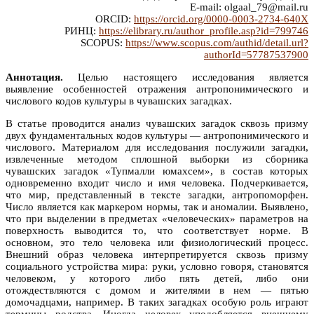
E-mail: olgaal_79@mail.ru
ORCID:
https://orcid.org/0000-0003-2734-640X
РИНЦ:
https://elibrary.ru/author_profile.asp?id=799746
SCOPUS:
https://www.scopus.com/authid/detail.url?
authorId=57787537900
Аннотация.
Целью настоящего исследования является
выявление особенностей отражения антропонимического и
числового кодов культуры в чувашских загадках.
В статье проводится анализ чувашских загадок сквозь призму
двух фундаментальных кодов культуры — антропонимического и
числового. Материалом для исследования послужили загадки,
извлеченные методом сплошной выборки из сборника
чувашских загадок «Тупмалли юмахсем», в состав которых
одновременно входит число и имя человека. Подчеркивается,
что мир, представленный в тексте загадки, антропоморфен.
Число является как маркером нормы, так и аномалии. Выявлено,
что при выделении в предметах «человеческих» параметров на
поверхность выводится то, что соответствует норме. В
основном, это тело человека или физиологический процесс.
Внешний образ человека интерпретируется сквозь призму
социального устройства мира: руки, условно говоря, становятся
человеком, у которого либо пять детей, либо они
отождествляются с домом и жителями в нем — пятью
домочадцами, например. В таких загадках особую роль играют
термины родства. Иногда человек уподобляется внешнему