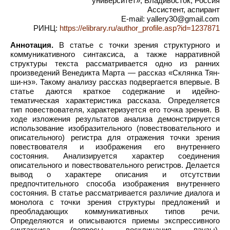
университет», Владивосток, Россия
Ассистент, аспирант
E-mail: yallery30@gmail.com
РИНЦ:
https://elibrary.ru/author_profile.asp?id=1237871
Аннотация.
В статье с точки зрения структурного и
коммуникативного синтаксиса, а также нарративной
структуры текста рассматривается одно из ранних
произведений Венедикта Марта — рассказ «Склянка Тян-
ши-нэ». Такому анализу рассказ подвергается впервые. В
статье даются краткое содержание и идейно-
тематическая характеристика рассказа. Определяется
тип повествователя, характеризуется его точка зрения. В
ходе изложения результатов анализа демонстрируется
использование изобразительного (повествовательного и
описательного) регистра для отражения точки зрения
повествователя и изображения его внутреннего
состояния. Анализируется характер соединения
описательного и повествовательного регистров. Делается
вывод о характере описания и отсутствии
предпочтительного способа изображения внутреннего
состояния. В статье рассматривается различие диалога и
монолога с точки зрения структуры предложений и
преобладающих коммуникативных типов речи.
Определяются и описываются приемы экспрессивного
синтаксиса (вопросы, восклицания, паузы),