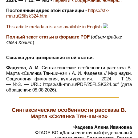
2024. — Т 15. — №3
-
перейти к содержанию номера...
Постоянный адрес этой страницы
-
https://sfk-
mn.ru/25flsk324.html
This article metadata is also available in English
Полный текст статьи в формате PDF
(
объем файла:
489.4 Кбайт
)
Ссылка для цитирования этой статьи:
Фадеева, А. И.
Синтаксические особенности рассказа В.
Марта «Склянка Тян-ши-нэ» / А. И. Фадеева // Мир науки.
Социология, филология, культурология. — 2024. — Т 15.
— №3. — URL: https://sfk-mn.ru/PDF/25FLSK324.pdf (дата
обращения: 09.08.2026).
Синтаксические особенности рассказа В.
Марта «Склянка Тян-ши-нэ»
Фадеева Алена Ивановна
ФГАОУ ВО «Дальневосточный федеральный