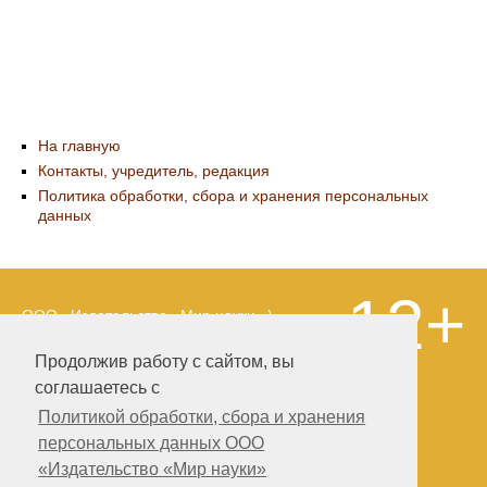
На главную
Контакты, учредитель, редакция
Политика обработки, сбора и хранения персональных
данных
12+
ООО «Издательство «Мир науки» \
«Publishing company «World of science»,
LLC Материалы, размещенные на сайте,
Продолжив работу с сайтом, вы
охраняются Законом о защите авторских
соглашаетесь с
прав. Публикация любых материалов
этого сайта запрещена без
Политикой обработки, сбора и хранения
предварительного согласования с
персональных данных ООО
издательством. Авторские права на
«Издательство «Мир науки»
размещенные на сайте научные