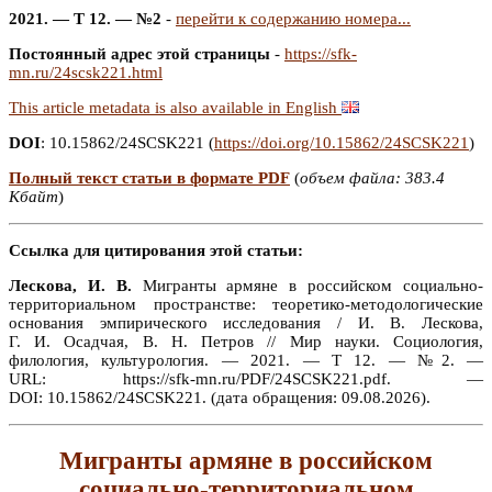
2021. — Т 12. — №2
-
перейти к содержанию номера...
Постоянный адрес этой страницы
-
https://sfk-
mn.ru/24scsk221.html
This article metadata is also available in English
DOI
: 10.15862/24SCSK221 (
https://doi.org/10.15862/24SCSK221
)
Полный текст статьи в формате PDF
(
объем файла: 383.4
Кбайт
)
Ссылка для цитирования этой статьи:
Лескова, И. В.
Мигранты армяне в российском социально-
территориальном пространстве: теоретико-методологические
основания эмпирического исследования / И. В. Лескова,
Г. И. Осадчая, В. Н. Петров // Мир науки. Социология,
филология, культурология. — 2021. — Т 12. — №2. —
URL: https://sfk-mn.ru/PDF/24SCSK221.pdf. —
DOI: 10.15862/24SCSK221. (дата обращения: 09.08.2026).
Мигранты армяне в российском
социально-территориальном