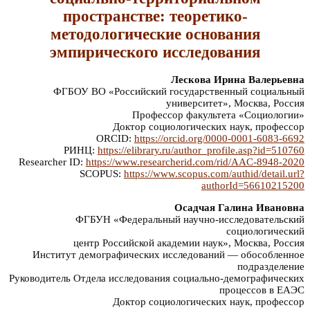
пространстве: теоретико-
методологические основания
эмпирического исследования
Лескова Ирина Валерьевна
ФГБОУ ВО «Российский государственный социальный
университет», Москва, Россия
Профессор факультета «Социологии»
Доктор социологических наук, профессор
ORCID:
https://orcid.org/0000-0001-6083-6692
РИНЦ:
https://elibrary.ru/author_profile.asp?id=510760
Researcher ID:
https://www.researcherid.com/rid/AAC-8948-2020
SCOPUS:
https://www.scopus.com/authid/detail.url?
authorId=56610215200
Осадчая Галина Ивановна
ФГБУН «Федеральный научно-исследовательский
социологический
центр Российской академии наук», Москва, Россия
Институт демографических исследований — обособленное
подразделение
Руководитель Отдела исследования социально-демографических
процессов в ЕАЭС
Доктор социологических наук, профессор