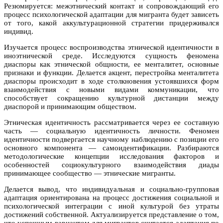
Резюмируется: межэтнический контакт и сопровождающий его
процесс психологической адаптации для мигранта будет зависеть
от того, какой аккультурационной стратегии придерживался
индивид.
Изучается процесс воспроизводства этнической идентичности в
иноэтнической среде. Исследуются сущность феномена
диаспоры как этнической общности, ее менталитет, основные
признаки и функции. Делается акцент, перестройка менталитета
диаспоры происходит в ходе столкновения устоявшихся форм
взаимодействия с новыми видами коммуникации, что
способствует сокращению культурной дистанции между
диаспорой и принимающим обществом.
Этническая идентичность рассматривается через ее составную
часть — социальную идентичность личности. Феномен
идентичности подвергается научному наблюдению с позиции его
основного компонента — самоидентификации. Разбираются
методологические концепции исследования факторов и
особенностей социокультурного взаимодействия диады
принимающее сообщество — этнические мигранты.
Делается вывод, что индивидуальная и социально-групповая
адаптация ориентирована на процесс достижения социальной и
психологической интеграции с иной культурой без утраты
достижений собственной. Актуализируется представление о том,