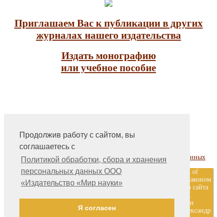
Приглашаем Вас к публикации в других
журналах нашего издательства
Издать монографию
или учебное пособие
Продолжив работу с сайтом, вы
На главную
соглашаетесь с
Контакты, учредитель, редакция
Политика обработки, сбора и хранения персональных данных
Политикой обработки, сбора и хранения
персональных данных ООО
ООО «Издательство «Мир науки» \ «Publishing company «World of
science», LLC Материалы, размещенные на сайте, охраняются Законом
«Издательство «Мир науки»
о защите авторских прав. Публикация любых материалов этого сайта
запрещена без предварительного согласования с издательством.
Авторские права на размещенные на сайте научные публикации
Я согласен
принадлежат их авторам. Разработка и поддержка сайта — Александр