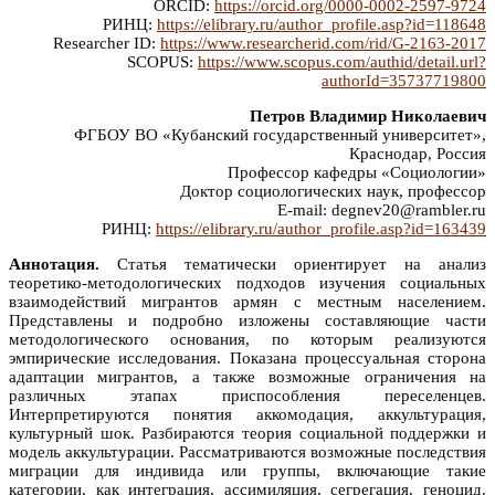
ORCID:
https://orcid.org/0000-0002-2597-9724
РИНЦ:
https://elibrary.ru/author_profile.asp?id=118648
Researcher ID:
https://www.researcherid.com/rid/G-2163-2017
SCOPUS:
https://www.scopus.com/authid/detail.url?
authorId=35737719800
Петров Владимир Николаевич
ФГБОУ ВО «Кубанский государственный университет»,
Краснодар, Россия
Профессор кафедры «Социологии»
Доктор социологических наук, профессор
E-mail: degnev20@rambler.ru
РИНЦ:
https://elibrary.ru/author_profile.asp?id=163439
Аннотация.
Статья тематически ориентирует на анализ
теоретико-методологических подходов изучения социальных
взаимодействий мигрантов армян с местным населением.
Представлены и подробно изложены составляющие части
методологического основания, по которым реализуются
эмпирические исследования. Показана процессуальная сторона
адаптации мигрантов, а также возможные ограничения на
различных этапах приспособления переселенцев.
Интерпретируются понятия аккомодация, аккультурация,
культурный шок. Разбираются теория социальной поддержки и
модель аккультурации. Рассматриваются возможные последствия
миграции для индивида или группы, включающие такие
категории, как интеграция, ассимиляция, сегрегация, геноцид.