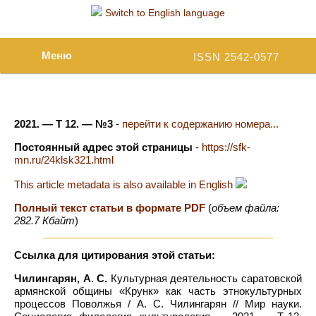
Switch to English language
Меню
ISSN 2542-0577
2021. — Т 12. — №3
-
перейти к содержанию номера...
Постоянный адрес этой страницы
-
https://sfk-
mn.ru/24klsk321.html
This article metadata is also available in English
Полный текст статьи в формате PDF
(
объем файла:
282.7 Кбайт
)
Ссылка для цитирования этой статьи:
Чилингарян, А. С.
Культурная деятельность саратовской
армянской общины «Крунк» как часть этнокультурных
процессов Поволжья / А. С. Чилингарян // Мир науки.