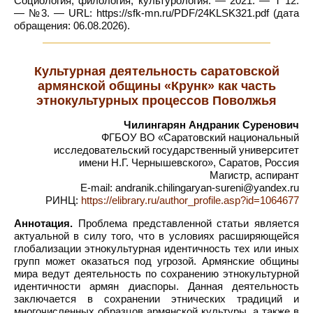
Социология, филология, культурология. — 2021. — Т 12.
— №3. — URL: https://sfk-mn.ru/PDF/24KLSK321.pdf (дата
обращения: 06.08.2026).
Культурная деятельность саратовской
армянской общины «Крунк» как часть
этнокультурных процессов Поволжья
Чилингарян Андраник Суренович
ФГБОУ ВО «Саратовский национальный
исследовательский государственный университет
имени Н.Г. Чернышевского», Саратов, Россия
Магистр, аспирант
E-mail: andranik.chilingaryan-sureni@yandex.ru
РИНЦ:
https://elibrary.ru/author_profile.asp?id=1064677
Аннотация.
Проблема представленной статьи является
актуальной в силу того, что в условиях расширяющейся
глобализации этнокультурная идентичность тех или иных
групп может оказаться под угрозой. Армянские общины
мира ведут деятельность по сохранению этнокультурной
идентичности армян диаспоры. Данная деятельность
заключается в сохранении этнических традиций и
многочисленных образцов армянской культуры, а также в