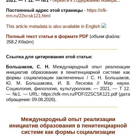
2021. — Т 12. — №1
-
перейти к содержанию номера...
Постоянный адрес этой страницы
-
https://sfk-
mn.ru/22scsk121.html
This article metadata is also available in English
Полный текст статьи в формате PDF
(
объем файла:
358.2 Кбайт
)
Ссылка для цитирования этой статьи:
Большаков, С. Н.
Международный опыт реализации
инициатив образования в пенитенциарной системе как
формы социализации заключенных / С. Н. Большаков,
Ю. М. Большакова, И. В. Лескова // Мир науки.
Социология, филология, культурология. — 2021. — Т 12.
— №1. — URL: https://sfk-mn.ru/PDF/22SCSK121.pdf (дата
обращения: 09.08.2026).
Международный опыт реализации
инициатив образования в пенитенциарной
системе как формы социализации