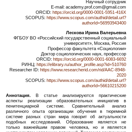
Научный сотрудник
E-mail: academy.prof.com@gmail.com
ORCID:
https://orcid.org/0000-0001-5951-416X
SCOPUS:
https://www.scopus.com/authid/detail.url?
authorId=56993943400
Лескова Ирина Валерьевна
ФГБОУ ВО «Российский государственный социальный
университет», Москва, Россия
Профессор факультета «Социологии»
Доктор социологических наук, профессор
ORCID:
https://orcid.org/0000-0001-6083-6692
РИНЦ:
https://elibrary.ru/author_profile.asp?id=510760
Researcher ID:
https://www.researcherid.com/rid/AAC-8948-
2020
SCOPUS:
https://www.scopus.com/authid/detail.url?
authorId=56610215200
Аннотация.
В статье анализируются практические
аспекты реализации образовательных инициатив в
пенитенциарной системе. Сравнительный анализ
различного опыта организации обучения в тюремной
системе разных стран мира говорит об актуальности
подобных исследований. Образование является не
только важнейшим правом человека, но и является