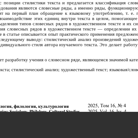
с позиции стилистики текста и предлагается классификация сло
едования являются словесные ряды, а именно ряды, функционирую
вит на первый план обращение к языковому употреблению, т. е. 
о взаимодействие этих единиц внутри текста в целом, помогающе
выделения типов словесных рядов в художественном тексте и их с
ания словесных рядов в художественном тексте — определении их 
 в статье описывается опыт практического применения предложенн
 следующему выводу: стилистический анализ произведений худож
ивидуального стиля автора изучаемого текста. Это делает работу
ает разработку учения о словесном ряде, являющемся значимой кате
екста; стилистический анализ; художественный текст; языковая/слов