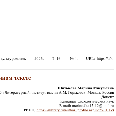
 культурология. — 2025. — Т 16. — №4. — URL: https://sfk-
нном тексте
Шитькова Марина Мясумовна
«Литературный институт имени А.М. Горького», Москва, Россия
Доцент
Кандидат филологических наук
E-mail: marino4ka17-12@mail.ru
РИНЦ:
https://elibrary.ru/author_profile.asp?id=781958