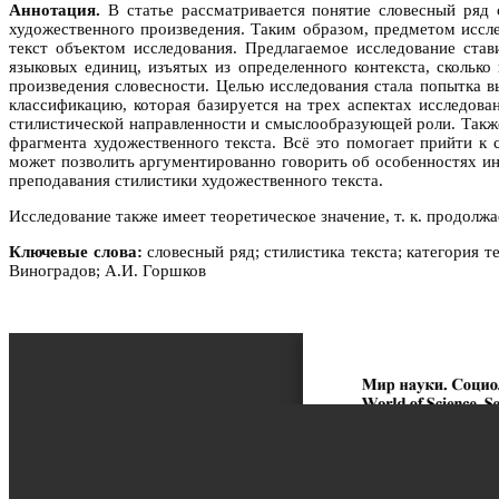
Аннотация.
В статье рассматривается понятие словесный ряд 
художественного произведения. Таким образом, предметом иссл
текст объектом исследования. Предлагаемое исследование ста
языковых единиц, изъятых из определенного контекста, скольк
произведения словесности. Целью исследования стала попытка 
классификацию, которая базируется на трех аспектах исследов
стилистической направленности и смыслообразующей роли. Также
фрагмента художественного текста. Всё это помогает прийти к
может позволить аргументированно говорить об особенностях инд
преподавания стилистики художественного текста.
Исследование также имеет теоретическое значение, т. к. продолж
Ключевые слова:
словесный ряд; стилистика текста; категория т
Виноградов; А.И. Горшков