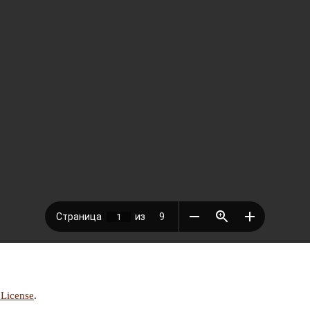
 License
.