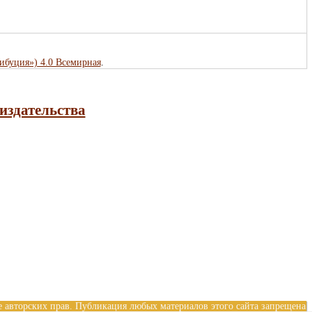
рибуция») 4.0 Всемирная
.
издательства
е авторских прав. Публикация любых материалов этого сайта запрещена