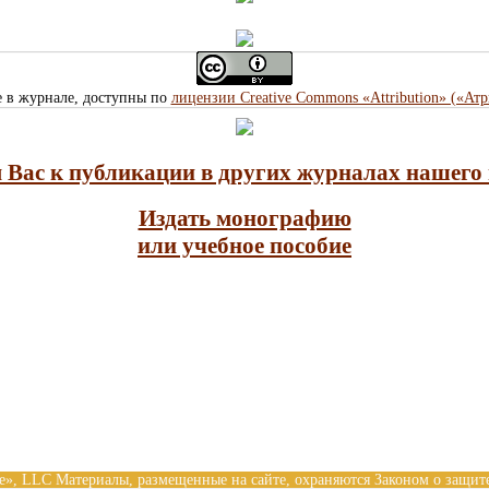
е в журнале, доступны по
лицензии Creative Commons «Attribution» («Ат
Вас к публикации в других журналах нашего 
Издать монографию
или учебное пособие
nce», LLC Материалы, размещенные на сайте, охраняются Законом о защит