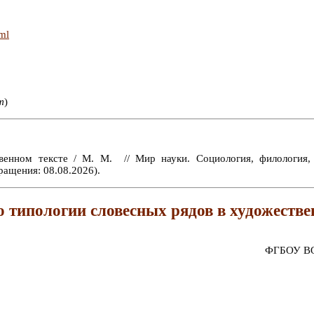
tml
т
)
енном тексте / М. М. // Мир науки. Социология, филология,
ащения: 08.08.2026).
о типологии словесных рядов в художестве
ФГБОУ ВО 