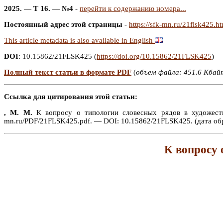
2025. — Т 16. — №4
-
перейти к содержанию номера...
Постоянный адрес этой страницы
-
https://sfk-mn.ru/21flsk425.h
This article metadata is also available in English
DOI
: 10.15862/21FLSK425 (
https://doi.org/10.15862/21FLSK425
)
Полный текст статьи в формате PDF
(
объем файла: 451.6 Кбай
Ссылка для цитирования этой статьи:
, М. М.
К вопросу о типологии словесных рядов в художеств
mn.ru/PDF/21FLSK425.pdf. — DOI: 10.15862/21FLSK425. (дата обр
К вопросу 