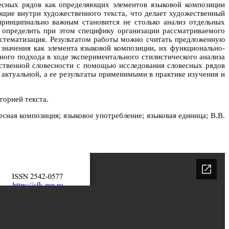
весных рядов как определяющих элементов языковой композиции
щие внутри художественного текста, что делает художественный
принципиально важным становится не столько анализ отдельных
е определить при этом специфику организации рассматриваемого
истематизация. Результатом работы можно считать предложенную
значения как элемента языковой композиции, их функционально-
ого подхода в ходе экспериментального стилистического анализа
ественной словесности с помощью исследования словесных рядов
 актуальной, а ее результаты применимыми в практике изучения и
горией текста.
есная композиция; языковое употребление; языковая единица; В.В.