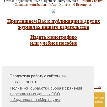
Статьи, опубликованные в журнале, доступны по
лицензии Creative
Commons «Attribution» («Атрибуция») 4.0 Всемирная
.
Приглашаем Вас к публикации в других
журналах нашего издательства
Издать монографию
или учебное пособие
Продолжив работу с сайтом, вы
На главную
соглашаетесь с
Контакты, учредитель, редакция
Политика обработки, сбора и хранения персональных данных
Политикой обработки, сбора и хранения
персональных данных ООО
ООО «Издательство «Мир науки» \ «Publishing company «World of
science», LLC Материалы, размещенные на сайте, охраняются Законом
«Издательство «Мир науки»
о защите авторских прав. Публикация любых материалов этого сайта
запрещена без предварительного согласования с издательством.