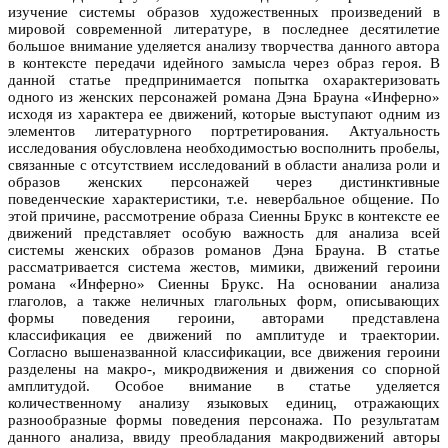
изучение системы образов художественных произведений в
мировой современной литературе, в последнее десятилетие
большое внимание уделяется анализу творчества данного автора
в контексте передачи идейного замысла через образ героя. В
данной статье предпринимается попытка охарактеризовать
одного из женских персонажей романа Дэна Брауна «Инферно»
исходя из характера ее движений, которые выступают одним из
элементов литературного портретирования. Актуальность
исследования обусловлена необходимостью восполнить пробелы,
связанные с отсутствием исследований в области анализа роли и
образов женских персонажей через дистинктивные
поведенческие характеристики, т.е. невербальное общение. По
этой причине, рассмотрение образа Сиенны Брукс в контексте ее
движений представляет особую важность для анализа всей
системы женских образов романов Дэна Брауна. В статье
рассматривается система жестов, мимики, движений героини
романа «Инферно» Сиенны Брукс. На основании анализа
глаголов, а также неличных глагольных форм, описывающих
формы поведения героини, авторами представлена
классификация ее движений по амплитуде и траектории.
Согласно вышеназванной классификации, все движения героини
разделены на макро-, микродвижения и движения со спорной
амплитудой. Особое внимание в статье уделяется
количественному анализу языковых единиц, отражающих
разнообразные формы поведения персонажа. По результатам
данного анализа, ввиду преобладания макродвижений авторы