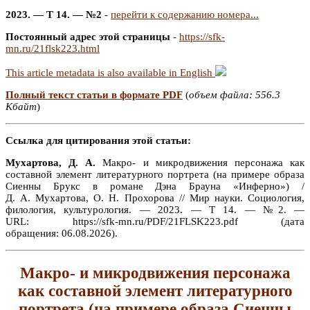
2023. — Т 14. — №2
-
перейти к содержанию номера...
Постоянный адрес этой страницы
-
https://sfk-
mn.ru/21flsk223.html
This article metadata is also available in English
Полный текст статьи в формате PDF
(
объем файла: 556.3
Кбайт
)
Ссылка для цитирования этой статьи:
Мухартова, Д. А.
Макро- и микродвижения персонажа как
составной элемент литературного портрета (на примере образа
Сиенны Брукс в романе Дэна Брауна «Инферно») /
Д. А. Мухартова, О. Н. Прохорова // Мир науки. Социология,
филология, культурология. — 2023. — Т 14. — №2. —
URL: https://sfk-mn.ru/PDF/21FLSK223.pdf (дата
обращения: 06.08.2026).
Макро- и микродвижения персонажа
как составной элемент литературного
портрета (на примере образа Сиенны