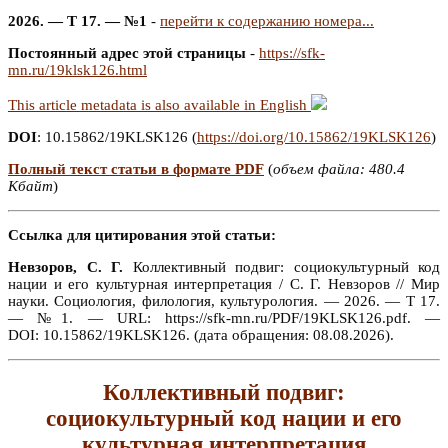
2026. — Т 17. — №1
-
перейти к содержанию номера...
Постоянный адрес этой страницы
-
https://sfk-
mn.ru/19klsk126.html
This article metadata is also available in English
DOI
: 10.15862/19KLSK126 (
https://doi.org/10.15862/19KLSK126
)
Полный текст статьи в формате PDF
(
объем файла: 480.4
Кбайт
)
Ссылка для цитирования этой статьи:
Невзоров, С. Г.
Коллективный подвиг: социокультурный код
нации и его культурная интерпретация / С. Г. Невзоров // Мир
науки. Социология, филология, культурология. — 2026. — Т 17.
— №1. — URL: https://sfk-mn.ru/PDF/19KLSK126.pdf. —
DOI: 10.15862/19KLSK126. (дата обращения: 08.08.2026).
Коллективный подвиг:
социокультурный код нации и его
культурная интерпретация