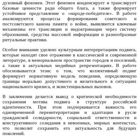
духовный феномен. Этот феномен конденсирует и транслирует
базовые ценности ради общего блага, а также формирует
устойчивое представление о «народе-победителе». В работе
анализируются процессы формирования советского и
постсоветского канона памяти о войне, выявляются ключевые
механизмы его трансляции и индоктринации через систему
образования, средства массовой информации и разнообразные
ритуальные практики.
Особое внимание уделено культурным интерпретациям подвига,
которые находят свое отражение в классической и современной
литературе, в мемориальном пространстве городов и поселений,
а также в актуальных медийных репрезентациях. В работе
обосновывается тезис о том, что коллективный подвиг
формирует нормативную модель поведения, определяющую
границы морально допустимого и желательного в ситуациях
национального кризиса, и экзистенциальных вызовов.
В заключении делается вывод о критической необходимости
сохранения мотива подвига в структуре российской
идентичности. При этом подчеркивается важность его
одновременной переинтерпретации и адаптации в русле
гражданской солидарности, социальной ответственности и
конструктивного созидания в невоенных, мирных контекстах,
что позволит сохранить его актуальность для будущих
поколений.