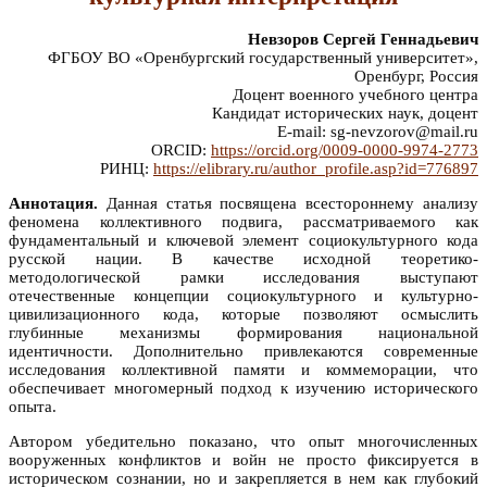
Невзоров Сергей Геннадьевич
ФГБОУ ВО «Оренбургский государственный университет»,
Оренбург, Россия
Доцент военного учебного центра
Кандидат исторических наук, доцент
E-mail: sg-nevzorov@mail.ru
ORCID:
https://orcid.org/0009-0000-9974-2773
РИНЦ:
https://elibrary.ru/author_profile.asp?id=776897
Аннотация.
Данная статья посвящена всестороннему анализу
феномена коллективного подвига, рассматриваемого как
фундаментальный и ключевой элемент социокультурного кода
русской нации. В качестве исходной теоретико-
методологической рамки исследования выступают
отечественные концепции социокультурного и культурно-
цивилизационного кода, которые позволяют осмыслить
глубинные механизмы формирования национальной
идентичности. Дополнительно привлекаются современные
исследования коллективной памяти и коммеморации, что
обеспечивает многомерный подход к изучению исторического
опыта.
Автором убедительно показано, что опыт многочисленных
вооруженных конфликтов и войн не просто фиксируется в
историческом сознании, но и закрепляется в нем как глубокий