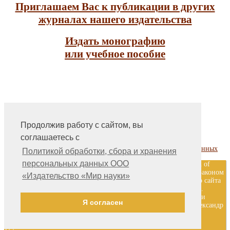
Приглашаем Вас к публикации в других
журналах нашего издательства
Издать монографию
или учебное пособие
Продолжив работу с сайтом, вы
На главную
соглашаетесь с
Контакты, учредитель, редакция
Политика обработки, сбора и хранения персональных данных
Политикой обработки, сбора и хранения
персональных данных ООО
ООО «Издательство «Мир науки» \ «Publishing company «World of
science», LLC Материалы, размещенные на сайте, охраняются Законом
«Издательство «Мир науки»
о защите авторских прав. Публикация любых материалов этого сайта
запрещена без предварительного согласования с издательством.
Авторские права на размещенные на сайте научные публикации
Я согласен
принадлежат их авторам. Разработка и поддержка сайта — Александр
Павлов, pavlov@mir-nauki.com
12+