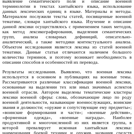
выявление семантического поля и описание военной
терминологии в текстах хантыйского языка, использование
данных лексических единиц в языке. Материалы и методы.
Материалом послужили тексты статей, посвященные военной
тематике, словари хантыйского языка. Изучение и описание
данной лексики осуществлялось с применением таких методов,
как метод лексикографирования, выделения семантических
групп, анализа словарных дефиниций, описательно-
аналитический, а также методики контекстуального анализа.
Объектом исследования является лексика из статей военной
тематики. Данные статьи отличаются наличием большого
количества терминов, и поэтому возникает необходимость в
описании способов и особенностей их перевода.
Результаты исследования. Выявлено, что военная лексика
используется в основном в публикациях на военные темы.
Рассматриваются различные классификации военной лексики,
основанные на выделении тех или иных значимых аспектов
военной отрасли. Автором выделены тематические кластеры
лексики военной сферы: слова, обозначающие лицо по роду
военной деятельности, называющие военнослужащих, воинские
звания и должности; «оружие и сопутствующие ему предметы»;
«воинские формирования и части»; «военные действия»,
«форменная одежда», «военные награды». Наиболее
продуктивной и многочисленной из них является группа, в
которой превалирует исконная хантыйская лексика:
наименования боевой техники и оружия, названия средств