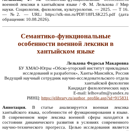
военной лексики в хантыйском языке / Ф. М. Лельхова // Мир
науки. Социология, филология, культурология. — 2025. — Т 16.
— №2. — URL: https://sfk-mn.ru/PDF/18FLSK225.pdf (дата
обращения: 10.08.2026).
Семантико-функциональные
особенности военной лексики в
хантыйском языке
Лельхова Федосья Макаровна
БУ ХМАО-Югры «Обско-угорский институт прикладных
исследований и разработок», Ханты-Мансийск, Россия
Ведущий научный сотрудник научно-исследовательского отдела
хантыйской филологии
Кандидат филологических наук
E-mail: lelhovafm@yandex.ru
РИНЦ:
https://elibrary.ru/author_profile.asp?id=915831
Аннотация.
В статье анализируется военная лексика
хантыйского языка, особенности её функционирования в языке.
В современном мире лексика военной сферы находится в
состоянии динамического развития в условиях современного
научно-технического прогресса. Целью исследования является