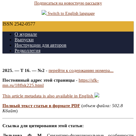
Подписаться на новостную рассылку
Switch to English language
ISSN 2542-0577
О журнале
Выпуски
Инструкции для авторов
Редколлегия
2025. — Т 16. — №2
-
перейти к содержанию номера...
Постоянный адрес этой страницы
-
https://sfk-
mn.ru/18flsk225.html
This article metadata is also available in English
Полный текст статьи в формате PDF
(
объем файла: 502.8
Кбайт
)
Ссылка для цитирования этой статьи:
Лельхова, Ф. М.
Семантико-функциональные особенности