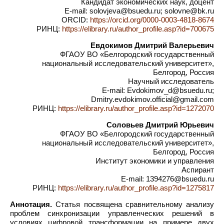
Кандидат экономических наук, доцент
E-mail: solovjeva@bsuedu.ru; solovne@bk.ru
ORCID:
https://orcid.org/0000-0003-4818-8674
РИНЦ:
https://elibrary.ru/author_profile.asp?id=700675
Евдокимов Дмитрий Валерьевич
ФГАОУ ВО «Белгородский государственный
национальный исследовательский университет»,
Белгород, Россия
Научный исследователь
E-mail: Evdokimov_d@bsuedu.ru;
Dmitry.evdokimov.official@gmail.com
РИНЦ:
https://elibrary.ru/author_profile.asp?id=1272070
Соловьев Дмитрий Юрьевич
ФГАОУ ВО «Белгородский государственный
национальный исследовательский университет»,
Белгород, Россия
Институт экономики и управления
Аспирант
E-mail: 1394276@bsuedu.ru
РИНЦ:
https://elibrary.ru/author_profile.asp?id=1275817
Аннотация.
Статья посвящена сравнительному анализу
проблем синхронизации управленческих решений в
условиях цифровой трансформации на примере двух