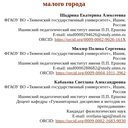
малого города
Шадрина Екатерина Алексеевна
ФГАОУ ВО «Тюменский государственный университет», Ишим,
Россия
Ишимский педагогический институт имени П.П. Ершова
E-mail: stud0000294626@study.utmn.ru
ORCID:
https://orcid.org/0009-0002-9026-161X
Миллер Полина Сергеевна
ФГАОУ ВО «Тюменский государственный университет», Ишим,
Россия
Ишимский педагогический институт имени П.П. Ершова
E-mail: stud0000288682@study.utmn.ru
ORCID:
https://orcid.org/0009-0004-1011-3962
Кабакова Светлана Александровна
ФГАОУ ВО «Тюменский государственный университет», Ишим,
Россия
Ишимский педагогический институт имени П.П. Ершова
Доцент кафедры «Гуманитарных дисциплин и методик их
преподавания»
Кандидат филологических наук
E-mail: svetlana-igpi@mail.ru
ORCID:
https://orcid.org/0009-0002-1683-9030