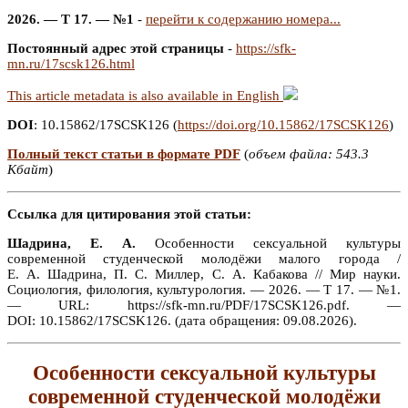
2026. — Т 17. — №1
-
перейти к содержанию номера...
Постоянный адрес этой страницы
-
https://sfk-
mn.ru/17scsk126.html
This article metadata is also available in English
DOI
: 10.15862/17SCSK126 (
https://doi.org/10.15862/17SCSK126
)
Полный текст статьи в формате PDF
(
объем файла: 543.3
Кбайт
)
Ссылка для цитирования этой статьи:
Шадрина, Е. А.
Особенности сексуальной культуры
современной студенческой молодёжи малого города /
Е. А. Шадрина, П. С. Миллер, С. А. Кабакова // Мир науки.
Социология, филология, культурология. — 2026. — Т 17. — №1.
— URL: https://sfk-mn.ru/PDF/17SCSK126.pdf. —
DOI: 10.15862/17SCSK126. (дата обращения: 09.08.2026).
Особенности сексуальной культуры
современной студенческой молодёжи