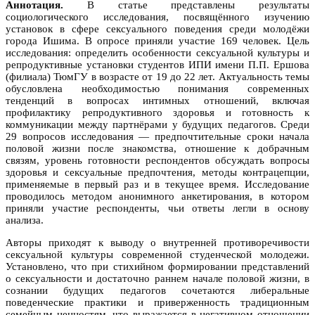
Аннотация.
В статье представлены результаты
социологического исследования, посвящённого изучению
установок в сфере сексуального поведения среди молодёжи
города Ишима. В опросе приняли участие 169 человек. Цель
исследования: определить особенности сексуальной культуры и
репродуктивные установки студентов ИПИ имени П.П. Ершова
(филиала) ТюмГУ в возрасте от 19 до 22 лет. Актуальность темы
обусловлена необходимостью понимания современных
тенденций в вопросах интимных отношений, включая
профилактику репродуктивного здоровья и готовность к
коммуникации между партнёрами у будущих педагогов. Среди
29 вопросов исследования — предпочтительные сроки начала
половой жизни после знакомства, отношение к добрачным
связям, уровень готовности респондентов обсуждать вопросы
здоровья и сексуальные предпочтения, методы контрацепции,
применяемые в первый раз и в текущее время. Исследование
проводилось методом анонимного анкетирования, в котором
приняли участие респонденты, чьи ответы легли в основу
анализа.
Авторы приходят к выводу о внутренней противоречивости
сексуальной культуры современной студенческой молодежи.
Установлено, что при стихийном формировании представлений
о сексуальности и достаточно раннем начале половой жизни, в
сознании будущих педагогов сочетаются либеральные
поведенческие практики и приверженность традиционным
семейным ценностям, что выражается в негативном отношении