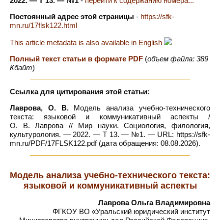
2022. — Т 13. — №1
-
перейти к содержанию номера...
Постоянный адрес этой страницы
-
https://sfk-
mn.ru/17flsk122.html
This article metadata is also available in English
Полный текст статьи в формате PDF
(
объем файла: 389
Кбайт
)
Ссылка для цитирования этой статьи:
Лаврова, О. В.
Модель анализа учебно-технического
текста: языковой и коммуникативный аспекты /
О. В. Лаврова // Мир науки. Социология, филология,
культурология. — 2022. — Т 13. — №1. — URL: https://sfk-
mn.ru/PDF/17FLSK122.pdf (дата обращения: 08.08.2026).
Модель анализа учебно-технического текста:
языковой и коммуникативный аспекты
Лаврова Ольга Владимировна
ФГКОУ ВО «Уральский юридический институт