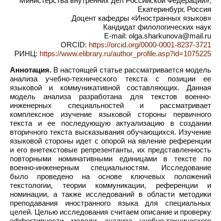
Министерства внутренних дел Российской Федерации»,
Екатеринбург, Россия
Доцент кафедры «Иностранных языков»
Кандидат филологических наук
E-mail: olga.sharkunova@mail.ru
ORCID:
https://orcid.org/0000-0001-8237-3721
РИНЦ:
https://www.elibrary.ru/author_profile.asp?id=1075225
Аннотация.
В настоящей статье рассматривается модель
анализа учебно-технического текста с позиции ее
языковой и коммуникативной составляющих. Данная
модель анализа разработана для текстов военно-
инженерных специальностей и рассматривает
комплексное изучение языковой стороны первичного
текста и ее последующую актуализацию в создании
вторичного текста высказывания обучающихся. Изучение
языковой стороны идет с опорой на явление референции
и его внетекстовые репрезентанты, их представленность
повторными номинативными единицами в тексте по
военно-инженерным специальностям. Исследование
было проведено на основе ключевых положений
текстологии, теории коммуникации, референции и
номинации, а также исследований в области методики
преподавания иностранного языка для специальных
целей. Целью исследования считаем описание и проверку
эффективности модели анализа учебно-технического