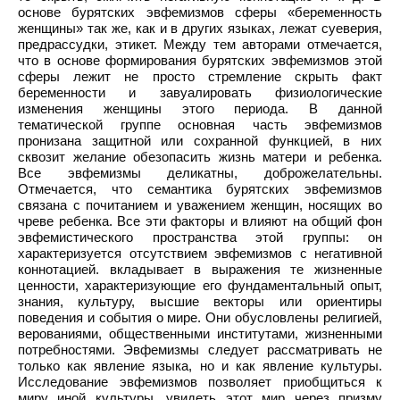
основе бурятских эвфемизмов сферы «беременность
женщины» так же, как и в других языках, лежат суеверия,
предрассудки, этикет. Между тем авторами отмечается,
что в основе формирования бурятских эвфемизмов этой
сферы лежит не просто стремление скрыть факт
беременности и завуалировать физиологические
изменения женщины этого периода. В данной
тематической группе основная часть эвфемизмов
пронизана защитной или сохранной функцией, в них
сквозит желание обезопасить жизнь матери и ребенка.
Все эвфемизмы деликатны, доброжелательны.
Отмечается, что семантика бурятских эвфемизмов
связана с почитанием и уважением женщин, носящих во
чреве ребенка. Все эти факторы и влияют на общий фон
эвфемистического пространства этой группы: он
характеризуется отсутствием эвфемизмов с негативной
коннотацией. вкладывает в выражения те жизненные
ценности, характеризующие его фундаментальный опыт,
знания, культуру, высшие векторы или ориентиры
поведения и события о мире. Они обусловлены религией,
верованиями, общественными институтами, жизненными
потребностями. Эвфемизмы следует рассматривать не
только как явление языка, но и как явление культуры.
Исследование эвфемизмов позволяет приобщиться к
миру иной культуры, увидеть этот мир через призму