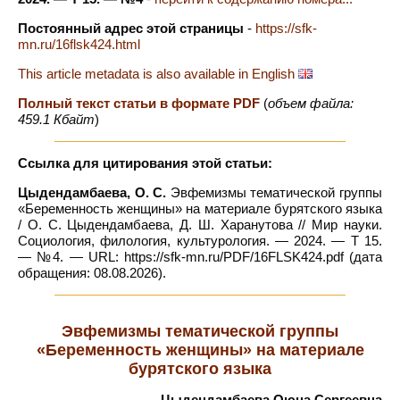
Постоянный адрес этой страницы
-
https://sfk-
mn.ru/16flsk424.html
This article metadata is also available in English
Полный текст статьи в формате PDF
(
объем файла:
459.1 Кбайт
)
Ссылка для цитирования этой статьи:
Цыдендамбаева, О. С.
Эвфемизмы тематической группы
«Беременность женщины» на материале бурятского языка
/ О. С. Цыдендамбаева, Д. Ш. Харанутова // Мир науки.
Социология, филология, культурология. — 2024. — Т 15.
— №4. — URL: https://sfk-mn.ru/PDF/16FLSK424.pdf (дата
обращения: 08.08.2026).
Эвфемизмы тематической группы
«Беременность женщины» на материале
бурятского языка
Цыдендамбаева Оюна Сергеевна