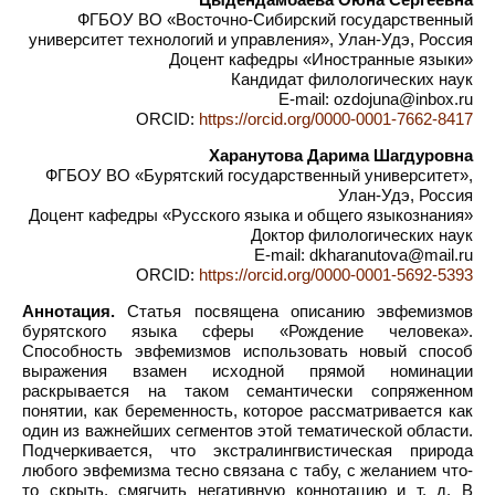
ФГБОУ ВО «Восточно-Сибирский государственный
университет технологий и управления», Улан-Удэ, Россия
Доцент кафедры «Иностранные языки»
Кандидат филологических наук
E-mail: ozdojuna@inbox.ru
ORCID:
https://orcid.org/0000-0001-7662-8417
Харанутова Дарима Шагдуровна
ФГБОУ ВО «Бурятский государственный университет»,
Улан-Удэ, Россия
Доцент кафедры «Русского языка и общего языкознания»
Доктор филологических наук
E-mail: dkharanutova@mail.ru
ORCID:
https://orcid.org/0000-0001-5692-5393
Аннотация.
Статья посвящена описанию эвфемизмов
бурятского языка сферы «Рождение человека».
Способность эвфемизмов использовать новый способ
выражения взамен исходной прямой номинации
раскрывается на таком семантически сопряженном
понятии, как беременность, которое рассматривается как
один из важнейших сегментов этой тематической области.
Подчеркивается, что экстралингвистическая природа
любого эвфемизма тесно связана с табу, с желанием что-
то скрыть, смягчить негативную коннотацию и т. д. В