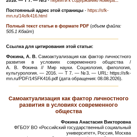
2016. — Т 7. — №3
-
перейти к содержанию номера...
Постоянный адрес этой страницы
-
https://sfk-
mn.ru/14sfk416.html
Полный текст статьи в формате PDF
(
объем файла:
505.1 Кбайт
)
Ссылка для цитирования этой статьи:
Фокина, А. В.
Самоактуализация как фактор личностного
развития в условиях современного общества /
А. В. Фокина // Мир науки. Социология, филология,
культурология. — 2016. — Т 7. — №3. — URL: https://sfk-
mn.ru/PDF/14SFK416.pdf (дата обращения: 08.08.2026).
Самоактуализация как фактор личностного
развития в условиях современного
общества
Фокина Анастасия Викторовна
ФГБОУ ВО «Российский государственный социальный
университет», Россия, Москва