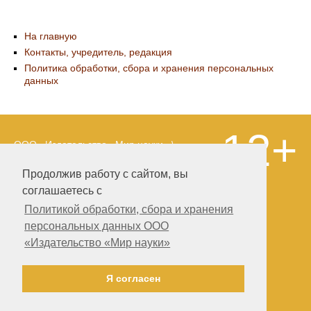
На главную
Контакты, учредитель, редакция
Политика обработки, сбора и хранения персональных
данных
12+
ООО «Издательство «Мир науки» \
«Publishing company «World of science»,
LLC Материалы, размещенные на сайте,
Продолжив работу с сайтом, вы
охраняются Законом о защите авторских
соглашаетесь с
прав. Публикация любых материалов
этого сайта запрещена без
Политикой обработки, сбора и хранения
предварительного согласования с
персональных данных ООО
издательством. Авторские права на
«Издательство «Мир науки»
размещенные на сайте научные
публикации принадлежат их авторам.
Разработка и поддержка сайта —
Я согласен
Александр Павлов, pavlov@mir-nauki.com