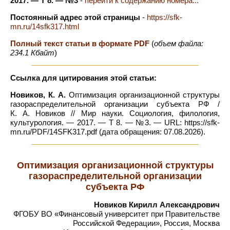
2017. — Т 8. — №3
-
перейти к содержанию номера...
Постоянный адрес этой страницы
-
https://sfk-
mn.ru/14sfk317.html
Полный текст статьи в формате PDF
(
объем файла:
234.1 Кбайт
)
Ссылка для цитирования этой статьи:
Новиков, К. А.
Оптимизация организационной структуры
газораспределительной организации субъекта РФ /
К. А. Новиков // Мир науки. Социология, филология,
культурология. — 2017. — Т 8. — №3. — URL: https://sfk-
mn.ru/PDF/14SFK317.pdf (дата обращения: 07.08.2026).
Оптимизация организационной структуры
газораспределительной организации
субъекта РФ
Новиков Кирилл Александрович
ФГОБУ ВО «Финансовый университет при Правительстве
Российской Федерации», Россия, Москва