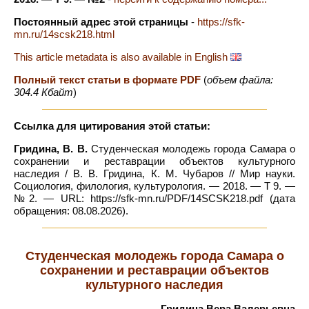
Постоянный адрес этой страницы
-
https://sfk-
mn.ru/14scsk218.html
This article metadata is also available in English
Полный текст статьи в формате PDF
(
объем файла:
304.4 Кбайт
)
Ссылка для цитирования этой статьи:
Гридина, В. В.
Студенческая молодежь города Самара о
сохранении и реставрации объектов культурного
наследия / В. В. Гридина, К. М. Чубаров // Мир науки.
Социология, филология, культурология. — 2018. — Т 9. —
№2. — URL: https://sfk-mn.ru/PDF/14SCSK218.pdf (дата
обращения: 08.08.2026).
Студенческая молодежь города Самара о
сохранении и реставрации объектов
культурного наследия
Гридина Вера Валерьевна