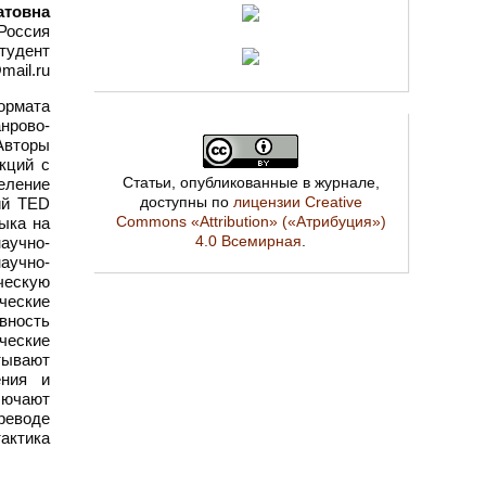
атовна
Россия
тудент
mail.ru
ормата
нрово-
Авторы
кций с
Статьи, опубликованные в журнале,
еление
доступны по
лицензии Creative
ий TED
Commons «Attribution» («Атрибуция»)
ыка на
4.0 Всемирная
.
аучно-
аучно-
ческую
ческие
ивность
дческие
тывают
ения и
лючают
реводе
актика