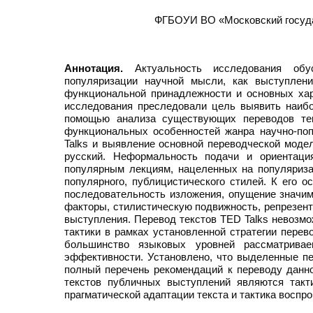
ФГБОУИ ВО «Московский госуда
Аннотация.
Актуальность исследования обус
популяризации научной мысли, как выступлени
функциональной принадлежности и основных хар
исследования преследовали цель выявить наиб
помощью анализа существующих переводов тек
функциональных особенностей жанра научно-поп
Talks и выявление основной переводческой модел
русский. Неформальность подачи и ориентаци
популярным лекциям, нацеленных на популяриза
популярного, публицистического стилей. К его 
последовательность изложения, опущение значим
факторы, стилистическую подвижность, репрезент
выступления. Перевод текстов TED Talks невозмо
тактики в рамках установленной стратегии пере
большинство языковых уровней рассматривае
эффективности. Установлено, что выделенные пе
полный перечень рекомендаций к переводу данно
текстов публичных выступлений являются такти
прагматической адаптации текста и тактика воспр