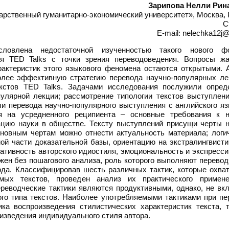
Зарипова Нелли Рин
рственный гуманитарно-экономический университет», Москва, 
С
E-mail: nelechka12j@
ловлена недостаточной изученностью такого нового ф
я TED Talks с точки зрения переводоведения. Вопросы жа
актеристик этого языкового феномена остаются открытыми. 
олее эффективную стратегию перевода научно-популярных ле
стов TED Talks. Задачами исследования послужили опред
улярной лекции; рассмотрение типологии текстов выступлен
и перевода научно-популярного выступления с английского яз
я на усредненного реципиента – основные требования к н
цию науки в обществе. Тексту выступлений присущи черты н
основным чертам можно отнести актуальность материала; логи
ой части доказательной базы, ориентацию на экстралингвисти
ативность авторского идиостиля, эмоциональность и экспресс
жен без пошагового анализа, роль которого выполняют перево
вода. Классифицировав шесть различных тактик, которые охва
мых текстов, проведен анализ их практического примен
реводческие тактики являются продуктивными, однако, не вк
го типа текстов. Наиболее употребляемыми тактиками при пе
ка воспроизведения стилистических характеристик текста, т
оизведения индивидуального стиля автора.