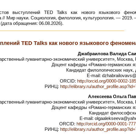
стов выступлений TED Talks как нового языкового фено
а // Мир науки. Социология, филология, культурология. — 2019. 
(дата обращения: 06.08.2026).
плений TED Talks как нового языкового феномен
Джабраилова Валида Са
рственный гуманитарно-экономический университет», Москва, 
Доцент кафедры «Романо-германских я
Кандидат филологических наук, 
E-mail: dzhabrailovavs@
ORCID:
http://orcid.org/0000-0002-18
РИНЦ:
http://elibrary.ru/author_profile.asp?i
Алексеева Ольга Па
рственный гуманитарно-экономический университет», Москва, 
Доцент кафедры «Романо-германских я
Кандидат философски
E-mail: olgaalekseeva@ya
ORCID:
http://orcid.org/0000-0001-77
РИНЦ:
http://elibrary.ru/author_profile.asp?i