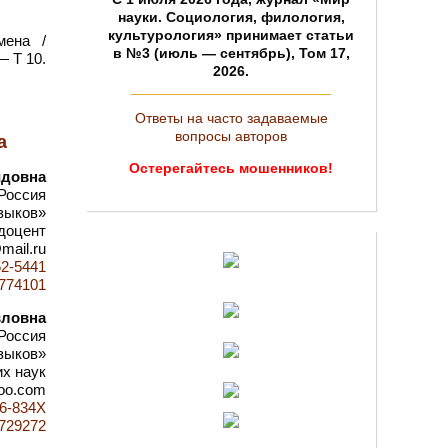
науки. Социология, филология,
культурология» принимает статьи
мена /
в №3 (июль — сентябрь), Том 17,
— Т 10.
2026.
Ответы на часто задаваемые
вопросы авторов
а
Остерегайтесь мошенников!
идовна
Россия
зыков»
доцент
mail.ru
52-5441
d=774101
вловна
Россия
зыков»
х наук
hoo.com
76-834X
d=729272