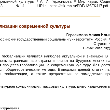
еменной культуры / А. И. Герасимова // Мир науки. Социо
. — №4. — URL: https://sfk-mn.ru/PDF/13SFK417.pdf
лизации современной культуры
Герасимова Алиса Иль
сийский государственный социальный университет», Россия, 
Студент 
E-mail: alise.ru
глобализации является наиболее актуальной и значимой. В 
ент, затрагивает все страны и влияет на будущее многих на
я процесса глобализации на современную культуру. Для дост
ся общетеоретические методы. Выводами данной статьи яв
ой глобализации, а также предложения по замедлению пр
льтурная коммуникация; массовая культура; цивилизационная 