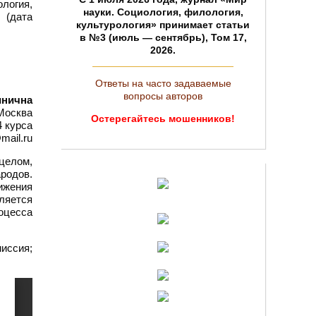
логия,
науки. Социология, филология,
 (дата
культурология» принимает статьи
в №3 (июль — сентябрь), Том 17,
2026.
Ответы на часто задаваемые
вопросы авторов
инична
Москва
Остерегайтесь мошенников!
4 курса
@mail.ru
целом,
родов.
ижения
ляется
оцесса
миссия;