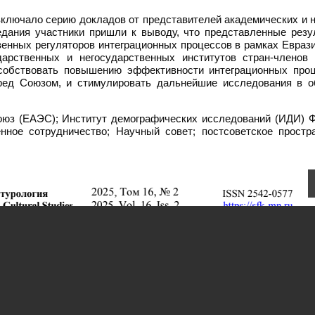
включало серию докладов от представителей академических и 
едания участники пришли к выводу, что представленные резу
венных регуляторов интеграционных процессов в рамках Евраз
дарственных и негосударственных институтов стран-членов 
собствовать повышению эффективности интеграционных проц
еред Союзом, и стимулировать дальнейшие исследования в о
оюз (ЕАЭС); Институт демографических исследований (ИДИ)
нное сотрудничество; Научный совет; постсоветское простра