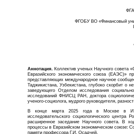
ФГА
ФГОБУ ВО «Финансовый унив
Аннотация.
Коллектив ученых Научного совета «
Евразийского экономического союза (ЕАЭС)» 
представляющих международное научное сообщест
Таджикистана, Узбекистана, глубоко скорбит о н
заведующего Отделом исследования социально
исследований ФНИСЦ РАН, доктора социологич
ученого-социолога, мудрого руководителя, разност
В конце марта 2025 года в Москве в Инст
исследовательского социологического центра
расширенное заседание Научного совета. В х
процессы в Евразийском экономическом союзе: С
памяти профессора Г.И. Осадчей.