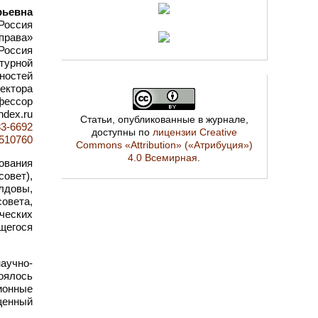
рьевна
Россия
права»
Россия
ьтурной
ностей
ектора
офессор
ndex.ru
Статьи, опубликованные в журнале,
83-6692
доступны по
лицензии Creative
d=510760
Commons «Attribution» («Атрибуция»)
4.0 Всемирная
.
ования
овет),
лдовы,
совета,
ческих
щегося
аучно-
оялось
ионные
щенный