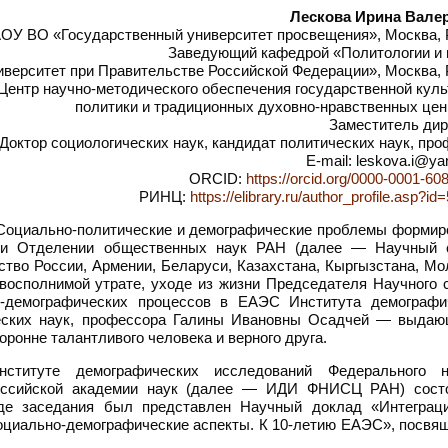
Лескова Ирина Вале
ОУ ВО «Государственный университет просвещения», Москва, 
Заведующий кафедрой «Политологии и 
ерситет при Правительстве Российской Федерации», Москва, 
Центр научно-методического обеспечения государственной кул
политики и традиционных духовно-нравственных цен
Заместитель дир
Доктор социологических наук, кандидат политических наук, пр
E-mail: leskova.i@ya
ORCID:
https://orcid.org/0000-0001-60
РИНЦ:
https://elibrary.ru/author_profile.asp?i
Социально-политические и демографические проблемы формир
при Отделении общественных наук РАН (далее — Научный с
во России, Армении, Беларуси, Казахстана, Кыргызстана, Мо
евосполнимой утрате, уходе из жизни Председателя Научного 
-демографических процессов в ЕАЭС Института демографи
еских наук, профессора Галины Ивановны Осадчей — выдаю
оронне талантливого человека и верного друга.
итуте демографических исследований Федерального н
 Российской академии наук (далее — ИДИ ФНИСЦ РАН) сост
оде заседания был представлен Научный доклад «Интеграц
оциально-демографические аспекты. К 10-летию ЕАЭС», посвя