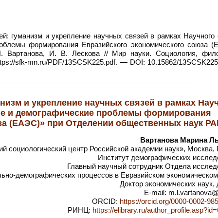
й: гуманизм и укрепление научных связей в рамках Научного 
роблемы формирования Евразийского экономического союза (
 Вартанова, И. В. Лескова // Мир науки. Социология, фило
ps://sfk-mn.ru/PDF/13SCSK225.pdf. — DOI: 10.15862/13SCSK225
анизм и укрепление научных связей в рамках Нау
ие и демографические проблемы формирования
за (ЕАЭС)» при Отделении общественных наук РА
Вартанова Марина Л
 социологический центр Российской академии наук», Москва, 
Институт демографических исслед
Главный научный сотрудник Отдела исслед
льно-демографических процессов в Евразийском экономическом
Доктор экономических наук,
E-mail: m.l.vartanova@
ORCID:
https://orcid.org/0000-0002-98
РИНЦ:
https://elibrary.ru/author_profile.asp?i