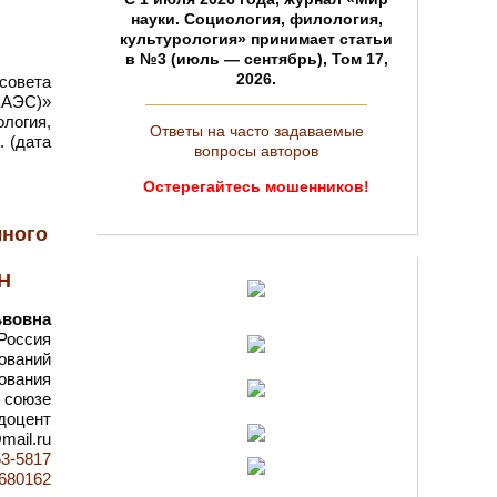
науки. Социология, филология,
культурология» принимает статьи
в №3 (июль — сентябрь), Том 17,
2026.
совета
ЕАЭС)»
логия,
Ответы на часто задаваемые
. (дата
вопросы авторов
Остерегайтесь мошенников!
чного
Н
ьвовна
Россия
ований
ования
 союзе
 доцент
mail.ru
53-5817
d=680162