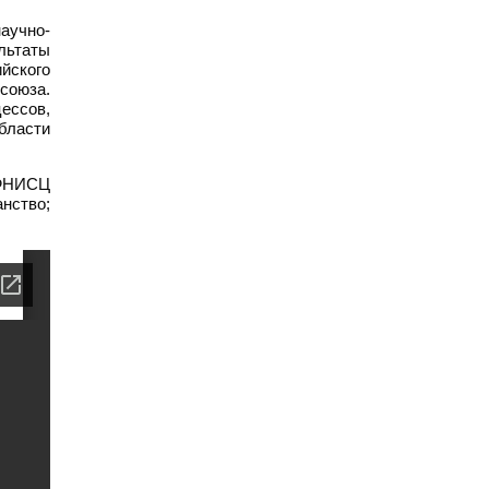
научно-
льтаты
ийского
союза.
ессов,
бласти
 ФНИСЦ
нство;