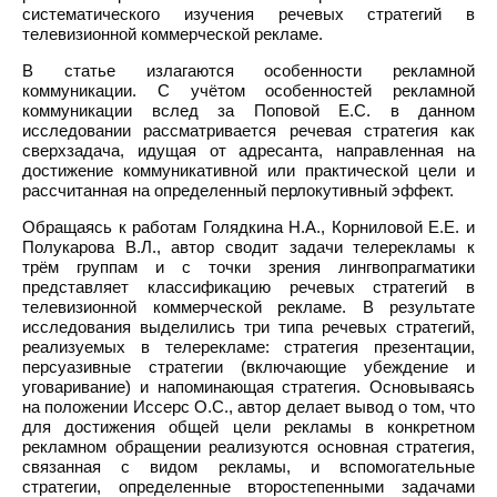
систематического изучения речевых стратегий в
телевизионной коммерческой рекламе.
В статье излагаются особенности рекламной
коммуникации. С учётом особенностей рекламной
коммуникации вслед за Поповой Е.С. в данном
исследовании рассматривается речевая стратегия как
сверхзадача, идущая от адресанта, направленная на
достижение коммуникативной или практической цели и
рассчитанная на определенный перлокутивный эффект.
Обращаясь к работам Голядкина Н.А., Корниловой Е.Е. и
Полукарова В.Л., автор сводит задачи телерекламы к
трём группам и с точки зрения лингвопрагматики
представляет классификацию речевых стратегий в
телевизионной коммерческой рекламе. В результате
исследования выделились три типа речевых стратегий,
реализуемых в телерекламе: стратегия презентации,
персуазивные стратегии (включающие убеждение и
уговаривание) и напоминающая стратегия. Основываясь
на положении Иссерс О.С., автор делает вывод о том, что
для достижения общей цели рекламы в конкретном
рекламном обращении реализуются основная стратегия,
связанная с видом рекламы, и вспомогательные
стратегии, определенные второстепенными задачами