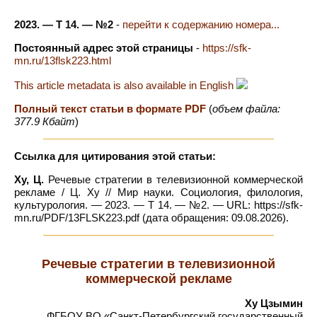
2023. — Т 14. — №2
-
перейти к содержанию номера...
Постоянный адрес этой страницы
-
https://sfk-
mn.ru/13flsk223.html
This article metadata is also available in English
Полный текст статьи в формате PDF
(
объем файла:
377.9 Кбайт
)
Ссылка для цитирования этой статьи:
Ху, Ц.
Речевые стратегии в телевизионной коммерческой
рекламе / Ц. Ху // Мир науки. Социология, филология,
культурология. — 2023. — Т 14. — №2. — URL: https://sfk-
mn.ru/PDF/13FLSK223.pdf (дата обращения: 09.08.2026).
Речевые стратегии в телевизионной
коммерческой рекламе
Ху Цзымин
ФГБОУ ВО «Санкт-Петербургский государственный