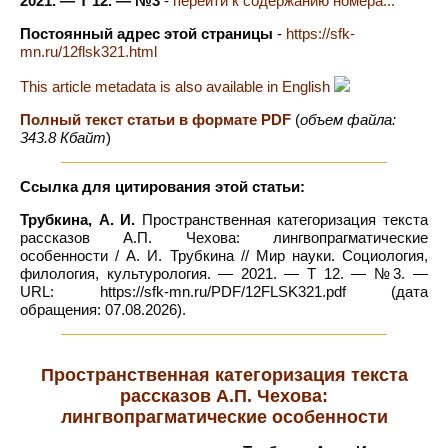
2021. — Т 12. — №3
-
перейти к содержанию номера...
Постоянный адрес этой страницы
-
https://sfk-
mn.ru/12flsk321.html
This article metadata is also available in English
Полный текст статьи в формате PDF
(
объем файла:
343.8 Кбайт
)
Ссылка для цитирования этой статьи:
Трубкина, А. И.
Пространственная категоризация текста
рассказов А.П. Чехова: лингвопрагматические
особенности / А. И. Трубкина // Мир науки. Социология,
филология, культурология. — 2021. — Т 12. — №3. —
URL: https://sfk-mn.ru/PDF/12FLSK321.pdf (дата
обращения: 07.08.2026).
Пространственная категоризация текста
рассказов А.П. Чехова:
лингвопрагматические особенности