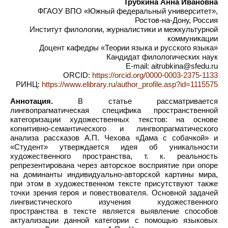
Трубкина Анна Ивановна
ФГАОУ ВПО «Южный федеральный университет»,
Ростов-на-Дону, Россия
Институт филологии, журналистики и межкультурной
коммуникации
Доцент кафедры «Теории языка и русского языка»
Кандидат филологических наук
E-mail: aitrubkina@sfedu.ru
ORCID:
https://orcid.org/0000-0003-2375-1133
РИНЦ:
https://www.elibrary.ru/author_profile.asp?id=1115575
Аннотация.
В статье рассматривается
лингвопрагматическая специфика пространственной
категоризации художественных текстов: на основе
когнитивно-семантического и лингвопрагматического
анализа рассказов А.П. Чехова «Дама с собачкой» и
«Студент» утверждается идея об уникальности
художественного пространства, т. к. реальность
репрезентирована через авторское восприятие при опоре
на доминанты индивидуально-авторской картины мира,
при этом в художественном тексте присутствуют также
точки зрения героя и повествователя. Основной задачей
лингвистического изучения художественного
пространства в тексте является выявление способов
актуализации данной категории с помощью языковых