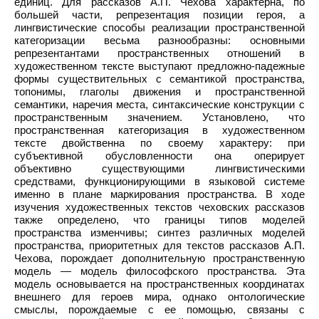
единиц. Для рассказов А.П. Чехова характерна, по
большей части, репрезентация позиции героя, а
лингвистические способы реализации пространственной
категоризации весьма разнообразны: основными
репрезентантами пространственных отношений в
художественном тексте выступают предложно-падежные
формы существительных с семантикой пространства,
топонимы, глаголы движения и пространственной
семантики, наречия места, синтаксические конструкции с
пространственным значением. Установлено, что
пространственная категоризация в художественном
тексте двойственна по своему характеру: при
субъективной обусловленности она оперирует
объективно существующими лингвистическими
средствами, функционирующими в языковой системе
именно в плане маркирования пространства. В ходе
изучения художественных текстов чеховских рассказов
также определено, что границы типов моделей
пространства изменчивы; синтез различных моделей
пространства, приоритетных для текстов рассказов А.П.
Чехова, порождает дополнительную пространственную
модель — модель философского пространства. Эта
модель основывается на пространственных координатах
внешнего для героев мира, однако онтологические
смыслы, порождаемые с ее помощью, связаны с