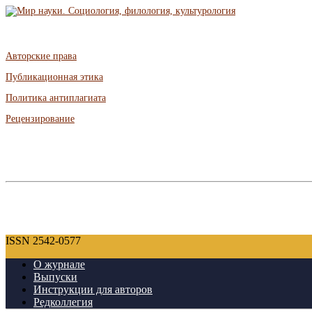
Авторские права
Публикационная этика
Политика антиплагиата
Рецензирование
ISSN 2542-0577
О журнале
Выпуски
Инструкции для авторов
Редколлегия