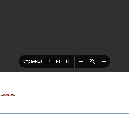
 License
.