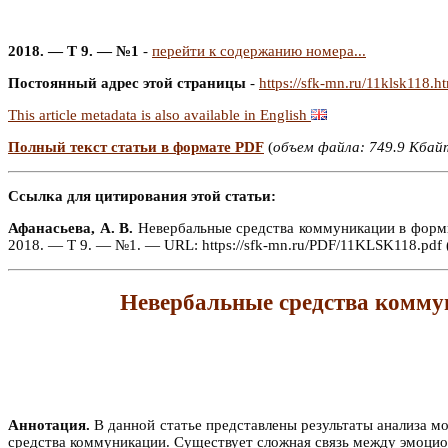
2018. — Т 9. — №1
-
перейти к содержанию номера...
Постоянный адрес этой страницы
-
https://sfk-mn.ru/11klsk118.h
This article metadata is also available in English
Полный текст статьи в формате PDF
(
объем файла: 749.9 Кбай
Ссылка для цитирования этой статьи:
Афанасьева, А. В.
Невербальные средства коммуникации в формир
2018. — Т 9. — №1. — URL: https://sfk-mn.ru/PDF/11KLSK118.pdf 
Невербальные средства комму
Аннотация.
В данной статье представлены результаты анализа м
средства коммуникации. Существует сложная связь между эмоци