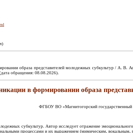
tml
т
)
овании образа представителей молодежных субкультур / А. В. Афа
(дата обращения: 08.08.2026).
никации в формировании образа представ
ФГБОУ ВО «Магнитогорский государственный те
олодежных субкультур. Автор исследует отражение эмоционального
ональными процессами и их выражением (мимическим, вокальным,