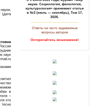
науки. Социология, филология,
культурология» принимает статьи
науки.
в №3 (июль — сентябрь), Том 17,
 (дата
2026.
Ответы на часто задаваемые
вопросы авторов
Остерегайтесь мошенников!
стовна
 Россия
рудник
х наук
mail.ru
разами
осветил
чество
физмом
юбви в
теля –
еля это
 тесно