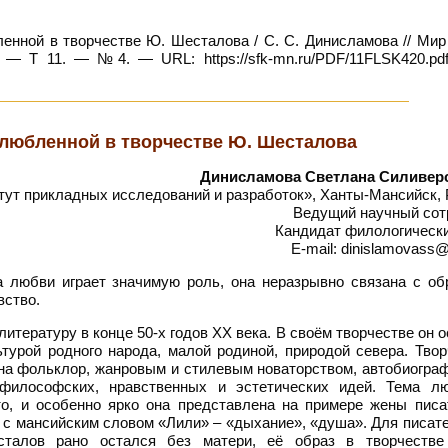
нной в творчестве Ю. Шесталова / С. С. Динисламова // Мир 
 — Т 11. — №4. — URL: https://sfk-mn.ru/PDF/11FLSK420.pdf
злюбленной в творчестве Ю. Шесталова
Динисламова Светлана Силивер
тут прикладных исследований и разработок», Ханты-Мансийск,
Ведущий научный сот
Кандидат филологически
E-mail: dinislamovass@
 любви играет значимую роль, она неразрывно связана с об
вство.
тературу в конце 50-х годов ХХ века. В своём творчестве он 
турой родного народа, малой родиной, природой севера. Твор
на фольклор, жанровым и стилевым новаторством, автобиогра
-философских, нравственных и эстетических идей. Тема л
о, и особенно ярко она представлена на примере жены писа
 с мансийским словом «Лили» – «дыхание», «душа». Для писат
сталов рано остался без матери, её образ в творчестве