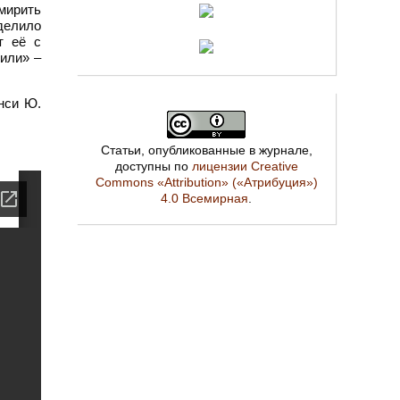
мирить
делило
т её с
лили» –
нси Ю.
Статьи, опубликованные в журнале,
доступны по
лицензии Creative
Commons «Attribution» («Атрибуция»)
4.0 Всемирная
.