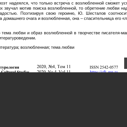
поэт надеялся, что только встреча с возлюбленной сможет ус
ях звучал мотив поиска возлюбленной, то обретение любви на
радостью. Поэтизируя свою героиню, Ю. Шесталов соотноси
а домашнего очага и возлюбленная, она – спасительница его «
о тема любви и образ возлюбленной в творчестве писателя-ма
итературоведении.
тература; возлюбленная; тема любви