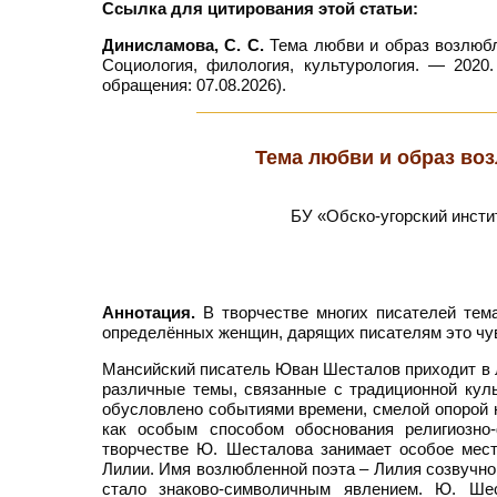
Ссылка для цитирования этой статьи:
Динисламова, С. С.
Тема любви и образ возлюбле
Социология, филология, культурология. — 2020.
обращения: 07.08.2026).
Тема любви и образ во
БУ «Обско-угорский инсти
Аннотация.
В творчестве многих писателей тема
определённых женщин, дарящих писателям это чу
Мансийский писатель Юван Шесталов приходит в ли
различные темы, связанные с традиционной куль
обусловлено событиями времени, смелой опорой 
как особым способом обоснования религиозно
творчестве Ю. Шесталова занимает особое мест
Лилии. Имя возлюбленной поэта – Лилия созвучно
стало знаково-символичным явлением. Ю. Ше