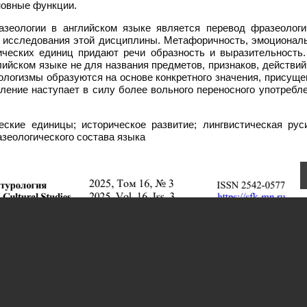
новные функции.
азеологии в английском языке является перевод фразеологи
е исследования этой дисциплины. Метафоричность, эмоциональ
ических единиц придают речи образность и выразительность.
лийском языке не для названия предметов, признаков, действий
ологизмы образуются на основе конкретного значения, присуще
ение наступает в силу более вольного переносного употребле
ские единицы; историческое развитие; лингвистическая руси
зеологического состава языка