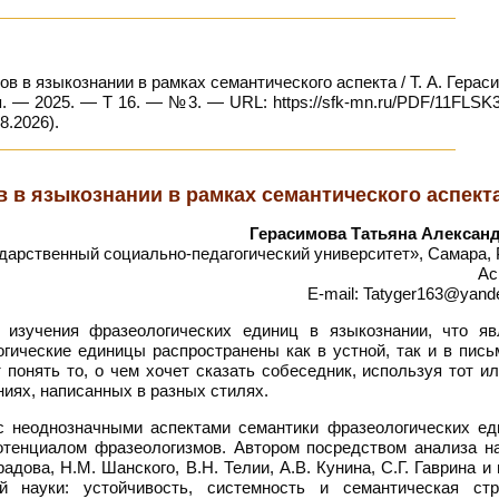
 в языкознании в рамках семантического аспекта / Т. А. Гераси
. — 2025. — Т 16. — №3. — URL: https://sfk-mn.ru/PDF/11FLSK3
8.2026).
 в языкознании в рамках семантического аспект
Герасимова Татьяна Алексан
арственный социально-педагогический университет», Самара, 
Ас
E-mail: Tatyger163@yan
изучения фразеологических единиц в языкознании, что яв
гические единицы распространены как в устной, так и в пись
 понять то, о чем хочет сказать собеседник, используя тот и
ниях, написанных в разных стилях.
с неоднозначными аспектами семантики фразеологических ед
отенциалом фразеологизмов. Автором посредством анализа н
дова, Н.М. Шанского, В.Н. Телии, А.В. Кунина, С.Г. Гаврина и 
 науки: устойчивость, системность и семантическая стр