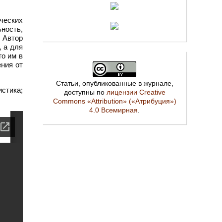
ческих
ность,
 Автор
, а для
го им в
ния от
Статьи, опубликованные в журнале,
стика;
доступны по
лицензии Creative
Commons «Attribution» («Атрибуция»)
4.0 Всемирная
.