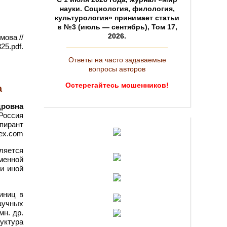
науки. Социология, филология,
культурология» принимает статьи
в №3 (июль — сентябрь), Том 17,
2026.
мова //
25.pdf.
Ответы на часто задаваемые
вопросы авторов
Остерегайтесь мошенников!
а
дровна
Россия
пирант
dex.com
ляется
менной
ли иной
иниц в
аучных
мн. др.
уктура