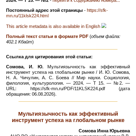
2024. — Т 15. — №2
-
перейти к содержанию номера...
Постоянный адрес этой страницы
-
https://sfk-
mn.ru/11klsk224.html
This article metadata is also available in English
Полный текст статьи в формате PDF
(
объем файла:
402.1 Кбайт
)
Ссылка для цитирования этой статьи:
Сомова, И. Ю.
Мультиязычность как эффективный
инструмент успеха на глобальном рынке / И. Ю. Сомова,
Н. А. Чичулин, А. С. Боева // Мир науки. Социология,
филология, культурология. — 2024. — Т 15. — №2. —
URL: https://sfk-mn.ru/PDF/11KLSK224.pdf (дата
обращения: 06.08.2026).
Мультиязычность как эффективный
инструмент успеха на глобальном рынке
Сомова Инна Юрьевна