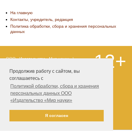
На главную
Контакты, учредитель, редакция
Политика обработки, сбора и хранения персональных
данных
12+
ООО «Издательство «Мир науки» \
«Publishing company «World of science»,
LLC Материалы, размещенные на сайте,
Продолжив работу с сайтом, вы
охраняются Законом о защите авторских
соглашаетесь с
прав. Публикация любых материалов
этого сайта запрещена без
Политикой обработки, сбора и хранения
предварительного согласования с
персональных данных ООО
издательством. Авторские права на
«Издательство «Мир науки»
размещенные на сайте научные
публикации принадлежат их авторам.
Разработка и поддержка сайта —
Я согласен
Александр Павлов, pavlov@mir-nauki.com