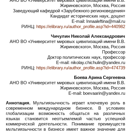
АНО ВО «Университет мировых цивилизаций имени В.В.
Жириновского», Москва, Россия
Заведующий кафедрой «Зарубежного регионоведения»
Кандидат исторических наук, доцент
E-mail: Innaaleftina@mail.ru
РИНЦ:
https://elibrary.ru/author_profile.asp?id=440982
Чичулин Николай Александрович
АНО ВО «Университет мировых цивилизаций имени В.В.
Жириновского», Москва, Россия
Профессор
Доктор политических наук, профессор
E-mail: nikolay.chichulin@yandex.ru
РИНЦ:
https://elibrary.ru/author_profile.asp?id=474739
Боева Арина Сергеевна
АНО ВО «Университет мировых цивилизаций имени В.В.
Жириновского», Москва, Россия
E-mail: boevaarin@yandex.ru
Аннотация.
Мультиязычность играет ключевую роль в
современном международном бизнесе. В условиях
глобализации возможность общаться на различных
языках становится неотъемлемой частью успешной
коммерческой деятельности. Понимание преимуществ
мультиязычности в бизнесе имеет важное значение для