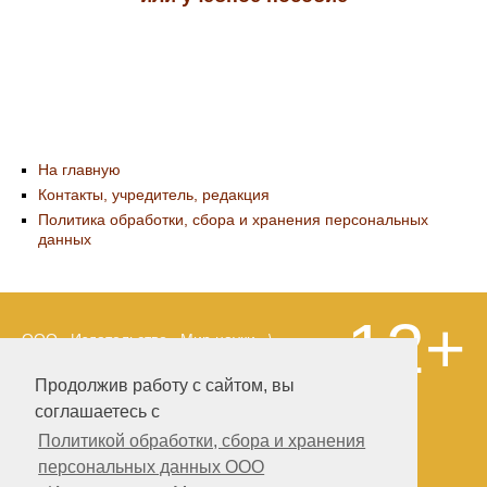
На главную
Контакты, учредитель, редакция
Политика обработки, сбора и хранения персональных
данных
12+
ООО «Издательство «Мир науки» \
«Publishing company «World of science»,
LLC Материалы, размещенные на сайте,
Продолжив работу с сайтом, вы
охраняются Законом о защите авторских
соглашаетесь с
прав. Публикация любых материалов
этого сайта запрещена без
Политикой обработки, сбора и хранения
предварительного согласования с
персональных данных ООО
издательством. Авторские права на